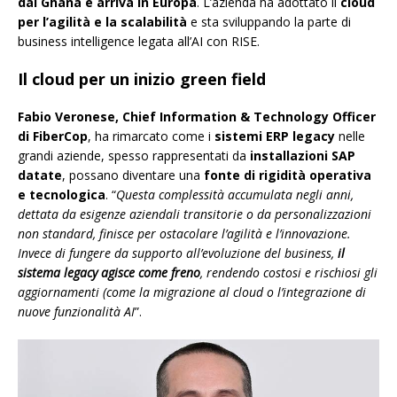
dal Ghana e arriva in Europa
. L’azienda ha adottato il
cloud
per l’agilità e la scalabilità
e sta sviluppando la parte di
business intelligence legata all’AI con RISE.
Il cloud per un inizio green field
Fabio Veronese,
Chief Information & Technology Officer
di FiberCop
, ha rimarcato come i
sistemi ERP legacy
nelle
grandi aziende, spesso rappresentati da
installazioni SAP
datate
, possano diventare una
fonte di
rigidità operativa
e tecnologica
. “
Questa complessità accumulata negli anni,
dettata da esigenze aziendali transitorie o da personalizzazioni
non standard, finisce per ostacolare l’agilità e l’innovazione.
Invece di fungere da supporto all’evoluzione del business,
il
sistema legacy agisce come freno
, rendendo costosi e rischiosi gli
aggiornamenti (come la migrazione al cloud o l’integrazione di
nuove funzionalità AI
”.