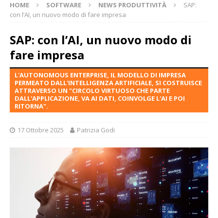
HOME
SOFTWARE
NEWS PRODUTTIVITÀ
SAP:
con l’AI, un nuovo modo di fare impresa
SAP: con l’AI, un nuovo modo di
fare impresa
L'AUTONOMOUS ENTERPRISE, IL MODELLO DI IMPRESA
PERMEATO DALL'INTELLIGENZA ARTIFICIALE, SI COSTRUISCE
ATTRAVERSO UN "CIRCOLO VIRTUOSO CHE PARTE
DALL'APPLICAZIONE, VA AI DATI, COINVOLGE L'AI E POI
RITORNA".
17 Ottobre 2025
Patrizia Godi