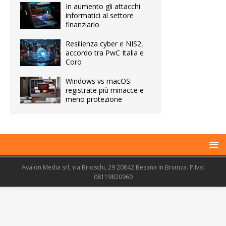
In aumento gli attacchi
informatici al settore
finanziario
Resilienza cyber e NIS2,
accordo tra PwC Italia e
Coro
Windows vs macOS:
registrate più minacce e
meno protezione
Avalon Media srl, via Brioschi, 29 20842 Besana in Brianza. P.Iva:
08119820960