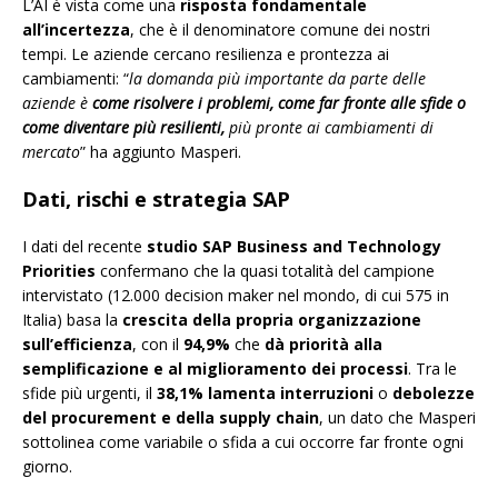
L’AI è vista come una
risposta fondamentale
all’incertezza
, che è il denominatore comune dei nostri
tempi. Le aziende cercano resilienza e prontezza ai
cambiamenti: “
la domanda più importante da parte delle
aziende è
come risolvere i problemi, come far fronte alle sfide o
come diventare più resilienti,
più pronte ai cambiamenti di
mercato
” ha aggiunto Masperi.
Dati, rischi e strategia SAP
I dati del recente
studio SAP
Business and Technology
Priorities
confermano che la quasi totalità del campione
intervistato (12.000 decision maker nel mondo, di cui 575 in
Italia) basa la
crescita della propria organizzazione
sull’efficienza
, con il
94,9%
che
dà priorità alla
semplificazione e al miglioramento dei processi
. Tra le
sfide più urgenti, il
38,1%
lamenta interruzioni
o
debolezze
del procurement e della
supply chain
, un dato che Masperi
sottolinea come variabile o sfida a cui occorre far fronte ogni
giorno.