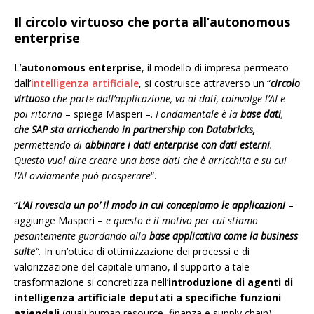
Il circolo virtuoso che porta all’
autonomous
enterprise
L’
autonomous enterprise
, il modello di impresa permeato
dall’
intelligenza artificiale
, si costruisce attraverso un “
circolo
virtuoso
che parte dall’applicazione, va ai dati, coinvolge l’AI e
poi ritorna
– spiega Masperi –.
Fondamentale è la
base dati
,
che SAP sta arricchendo in partnership con Databricks,
permettendo di
abbinare i dati enterprise con dati esterni
.
Questo vuol dire creare una base dati che è arricchita e su cui
l’AI ovviamente può prosperare
“.
“
L’AI rovescia un po’ il modo in cui concepiamo le applicazioni
–
aggiunge Masperi –
e questo
è il motivo per cui stiamo
pesantemente guardando alla
base applicativa come la business
suite
“.
In un’ottica di ottimizzazione dei processi e di
valorizzazione del capitale umano, il supporto a tale
trasformazione si concretizza nell’
introduzione di agenti di
intelligenza artificiale deputati a specifiche funzioni
aziendali
(quali human resource, finanza e supply chain).