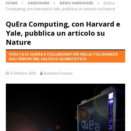
HOME
HARDWARE
NEWS HARDWARE
QuEra
Computing, con Harvard e Yale, pubblica un articolo su Nature
QuEra Computing, con Harvard e
Yale, pubblica un articolo su
Nature
SVOLTA DI QUERA E COLLABORATORI NELLA TOLLERANZA
AGLI ERRORI NEL CALCOLO QUANTISTICO.
6 Ottobre 2025
Barbara Tomasi