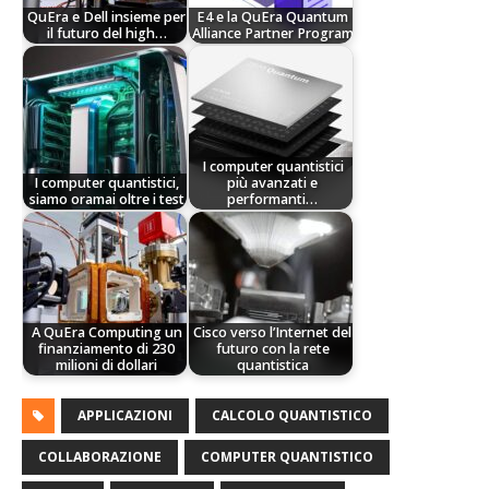
QuEra e Dell insieme per
E4 e la QuEra Quantum
il futuro del high…
Alliance Partner Program
I computer quantistici
I computer quantistici,
più avanzati e
siamo oramai oltre i test
performanti…
A QuEra Computing un
Cisco verso l’Internet del
finanziamento di 230
futuro con la rete
milioni di dollari
quantistica
APPLICAZIONI
CALCOLO QUANTISTICO
COLLABORAZIONE
COMPUTER QUANTISTICO