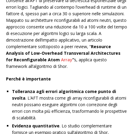
consente all’AFT di preservare la decrescita esponenziale degli
errori logici. Tagliando al contempo l’overhead di runtime di un
fattore d, spesso pari a circa 30 o superiore nelle simulazioni.
Mappato su architetture riconfigurabili ad atomi neutri, questo
approccio consente una riduzione da 10 a 100 volte del tempo
di esecuzione per algoritmi logici su larga scala. A
dimostrazione dell’impatto applicativo, un articolo
complementare sottoposto a peer review, “
Resource
Analysis of Low-Overhead Transversal Architectures
for Reconfigurable Atom
Array
”
s, applica questo
framework all’algoritmo di Shor.
Perché è importante
Tolleranza agli errori algoritmica come punto di
svolta
. L’AFT mostra come gli array riconfigurabili di atomi
neutri possano eseguire algoritmi con correzione degli
errori con molta più efficienza, trasformando le prospettive
di scalabilità.
Evidenza quantitative
. Lo studio complementare
fornisce un esempio pratico sull’algoritmo di Shor,