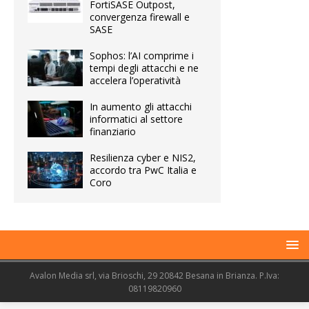
FortiSASE Outpost,
convergenza firewall e
SASE
Sophos: l’AI comprime i
tempi degli attacchi e ne
accelera l’operatività
In aumento gli attacchi
informatici al settore
finanziario
Resilienza cyber e NIS2,
accordo tra PwC Italia e
Coro
Avalon Media srl, via Brioschi, 29 20842 Besana in Brianza. P.Iva:
08119820960