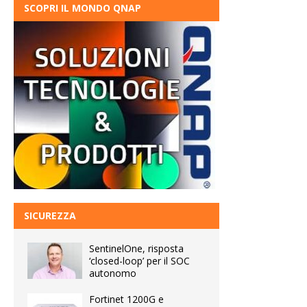
SCOPRI IL MONDO QNAP
SICUREZZA
SentinelOne, risposta
‘closed-loop’ per il SOC
autonomo
Fortinet 1200G e