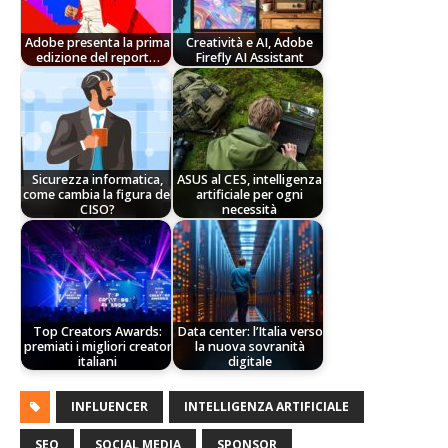
Adobe presenta la prima
Creatività e AI, Adobe
edizione del report…
Firefly AI Assistant
Sicurezza informatica,
ASUS al CES, intelligenza
come cambia la figura del
artificiale per ogni
CISO?
necessità
Top Creators Awards:
Data center: l’Italia verso
premiati i migliori creator
la nuova sovranità
italiani
digitale
INFLUENCER
INTELLIGENZA ARTIFICIALE
SEO
SOCIAL MEDIA
SPONSOR