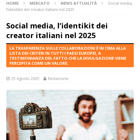
HOME
MERCATO
NEWS ATTUALITÀ
Social media,
l’identikit dei creator italiani nel 2025
Social media, l’identikit dei
creator italiani nel 2025
LA TRASPARENZA SULLE COLLABORAZIONI È IN CIMA ALLA
LISTA DEI CRITERI IN TUTTI I PAESI EUROPEI, A
TESTIMONIANZA DEL FATTO CHE LA DIVULGAZIONE VIENE
PERCEPITA COME UN VALORE.
25 Agosto 2025
Redazione