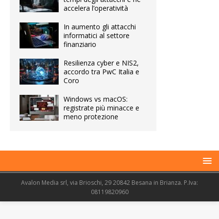
accelera l’operatività
In aumento gli attacchi
informatici al settore
finanziario
Resilienza cyber e NIS2,
accordo tra PwC Italia e
Coro
Windows vs macOS:
registrate più minacce e
meno protezione
Avalon Media srl, via Brioschi, 29 20842 Besana in Brianza. P.Iva:
08119820960