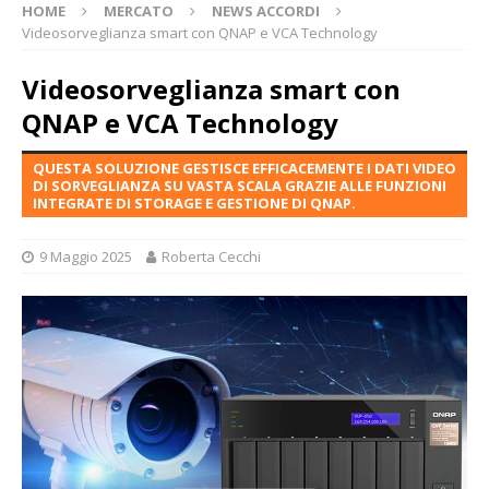
HOME
MERCATO
NEWS ACCORDI
Videosorveglianza smart con QNAP e VCA Technology
Videosorveglianza smart con
QNAP e VCA Technology
QUESTA SOLUZIONE GESTISCE EFFICACEMENTE I DATI VIDEO
DI SORVEGLIANZA SU VASTA SCALA GRAZIE ALLE FUNZIONI
INTEGRATE DI STORAGE E GESTIONE DI QNAP.
9 Maggio 2025
Roberta Cecchi