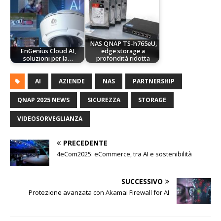
NAS QNAP TS-h765eU,
EnGenius Cloud AI,
edge storage a
soluzioni per la…
profondità ridotta
AI
AZIENDE
NAS
PARTNERSHIP
QNAP 2025 NEWS
SICUREZZA
STORAGE
VIDEOSORVEGLIANZA
PRECEDENTE
4eCom2025: eCommerce, tra AI e sostenibilità
SUCCESSIVO
Protezione avanzata con Akamai Firewall for AI