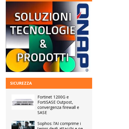
SICUREZZA
Fortinet 1200G e
FortiSASE Outpost,
convergenza firewall e
SASE
Sophos: l’AI comprime i
tempi degli attacchi e ne