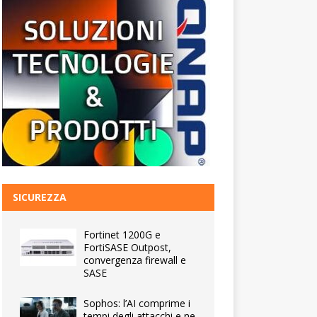
SICUREZZA
Fortinet 1200G e
FortiSASE Outpost,
convergenza firewall e
SASE
Sophos: l’AI comprime i
tempi degli attacchi e ne