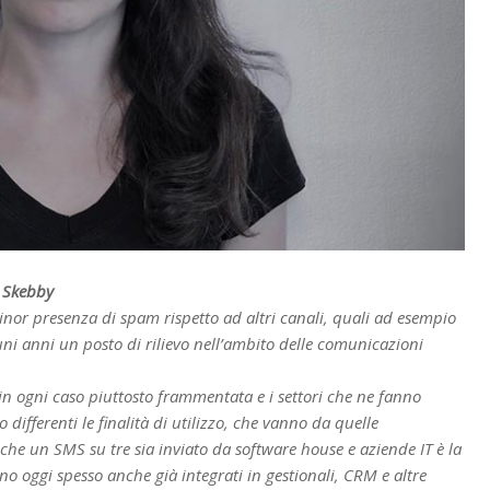
i Skebby
 minor presenza di spam rispetto ad altri canali, quali ad esempio
uni anni un posto di rilievo nell’ambito delle comunicazioni
 in ogni caso piuttosto frammentata e i settori che ne fanno
differenti le finalità di utilizzo, che vanno da quelle
o che un SMS su tre sia inviato da software house e aziende IT è la
o oggi spesso anche già integrati in gestionali, CRM e altre