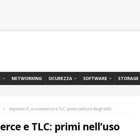
E
NETWORKING
SICUREZZA
SOFTWARE
STORAGE
Imprese IT, e-commerce e TLC: primi nell’uso degli SMS
rce e TLC: primi nell’uso