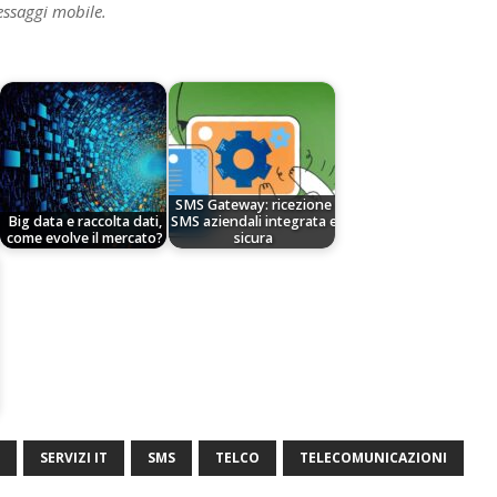
essaggi mobile.
SMS Gateway: ricezione
Big data e raccolta dati,
SMS aziendali integrata e
come evolve il mercato?
sicura
SERVIZI IT
SMS
TELCO
TELECOMUNICAZIONI