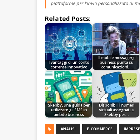
piattaforme per l’invio personalizzato di m
Related Posts:
Il mobile messaging
I vantaggi di un conto
business punta su
corrente innovativo
comunicazioni…
Skebby, una guida per
Disponibili i numeri
utilizzare gli SMS in
virtuali assegnati a
ambito business
Skebby per…
ANALISI
E-COMMERCE
IMPRESE