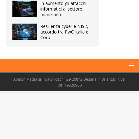
In aumento gli attacchi
informatici al settore
finanziario
Resilienza cyber e NIS2,
accordo tra PwC Italia e
Coro
Avalon Media srl, via Brioschi, 29 20842 Besana in Brianza. P.Iva:
08119820960