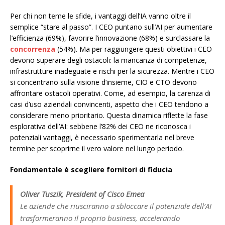
Per chi non teme le sfide, i vantaggi dell’IA vanno oltre il
semplice “stare al passo”. I CEO puntano sull’AI per aumentare
l’efficienza (69%), favorire l’innovazione (68%) e surclassare la
concorrenza
(54%). Ma per raggiungere questi obiettivi i CEO
devono superare degli ostacoli: la mancanza di competenze,
infrastrutture inadeguate e rischi per la sicurezza. Mentre i CEO
si concentrano sulla visione d’insieme, CIO e CTO devono
affrontare ostacoli operativi. Come, ad esempio, la carenza di
casi d’uso aziendali convincenti, aspetto che i CEO tendono a
considerare meno prioritario. Questa dinamica riflette la fase
esplorativa dell’AI: sebbene l’82% dei CEO ne riconosca i
potenziali vantaggi, è necessario sperimentarla nel breve
termine per scoprirne il vero valore nel lungo periodo.
Fondamentale è scegliere fornitori di fiducia
Oliver Tuszik, President of Cisco Emea
Le aziende che riusciranno a sbloccare il potenziale dell’AI
trasformeranno il proprio business, accelerando