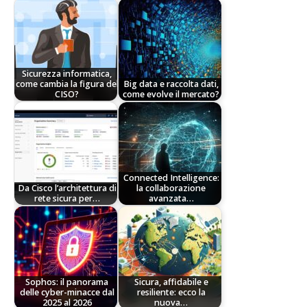
Sicurezza informatica,
come cambia la figura del
Big data e raccolta dati,
CISO?
come evolve il mercato?
Connected Intelligence:
Da Cisco l’architettura di
la collaborazione
rete sicura per…
avanzata…
Sophos: il panorama
Sicura, affidabile e
delle cyber-minacce dal
resiliente: ecco la
2025 al 2026
nuova…