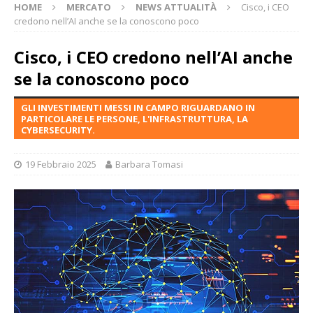
HOME
MERCATO
NEWS ATTUALITÀ
Cisco, i CEO
credono nell’AI anche se la conoscono poco
Cisco, i CEO credono nell’AI anche
se la conoscono poco
GLI INVESTIMENTI MESSI IN CAMPO RIGUARDANO IN
PARTICOLARE LE PERSONE, L'INFRASTRUTTURA, LA
CYBERSECURITY.
19 Febbraio 2025
Barbara Tomasi