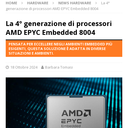
HOME
HARDWARE
NEWS HARDWARE
La 4°
generazione di processori AMD EPYC Embedded 8004
La 4° generazione di processori
AMD EPYC Embedded 8004
PENSATA PER ECCELLERE NEGLI AMBIENTI EMBEDDED PIÙ
ESIGENTI, QUESTA SOLUZIONE È ADATTA IN DIVERSE
SITUAZIONI E AMBIENTI.
18 Ottobre 2024
Barbara Tomasi