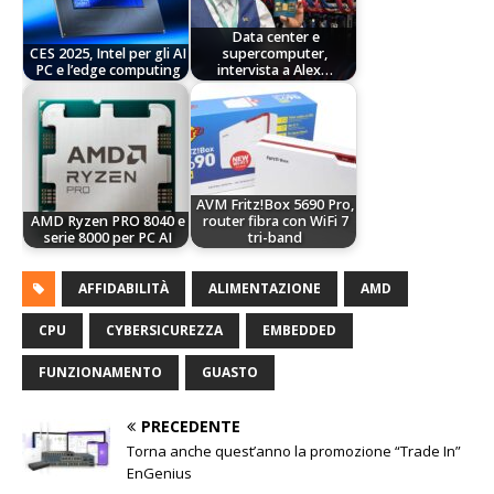
Data center e
CES 2025, Intel per gli AI
supercomputer,
PC e l’edge computing
intervista a Alex…
AVM Fritz!Box 5690 Pro,
AMD Ryzen PRO 8040 e
router fibra con WiFi 7
serie 8000 per PC AI
tri-band
AFFIDABILITÀ
ALIMENTAZIONE
AMD
CPU
CYBERSICUREZZA
EMBEDDED
FUNZIONAMENTO
GUASTO
PRECEDENTE
Torna anche quest’anno la promozione “Trade In”
EnGenius