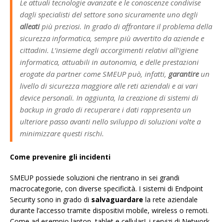
Le attuali tecnologie avanzate e le conoscenze condivise
dagli specialisti del settore sono sicuramente uno degli
alleati
più preziosi. In grado di affrontare il problema della
sicurezza informatica, sempre più avvertito da aziende e
cittadini. L’insieme degli accorgimenti relativi all’igiene
informatica, attuabili in autonomia, e delle prestazioni
erogate da partner come SMEUP può, infatti,
garantire
un
livello di sicurezza maggiore alle reti aziendali e ai vari
device personali. In aggiunta, la creazione di sistemi di
backup in grado di recuperare i dati rappresenta un
ulteriore passo avanti nello sviluppo di soluzioni volte a
minimizzare questi rischi.
Come prevenire gli incidenti
SMEUP possiede soluzioni che rientrano in sei grandi
macrocategorie, con diverse specificità. I sistemi di Endpoint
Security sono in grado di
salvaguardare
la rete aziendale
durante l’accesso tramite dispositivi mobile, wireless o remoti.
Come ad esempio laptop, tablet e cellularI. i servizi di Network