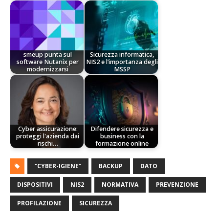
smeup punta sul
Sicurezza informatica,
software Nutanix per
NIS2 e l’importanza degli
modernizzarsi
MSSP
Cyber assicurazione:
Difendere sicurezza e
proteggi l'azienda dai
business con la
rischi…
formazione online
“CYBER-IGIENE”
BACKUP
DATO
DISPOSITIVI
NIS2
NORMATIVA
PREVENZIONE
PROFILAZIONE
SICUREZZA