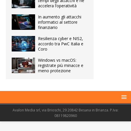
tempi degli attacchi e ne
accelera l’operatività
In aumento gli attacchi
informatici al settore
finanziario
Resilienza cyber e NIS2,
accordo tra PwC Italia e
Coro
Windows vs macOS:
registrate più minacce e
meno protezione
Avalon Media srl, via Brioschi, 29 20842 Besana in Brianza. P.Iva:
08119820960