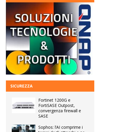
SICUREZZA
Fortinet 1200G e
FortiSASE Outpost,
convergenza firewall e
SASE
Sophos: l’AI comprime i