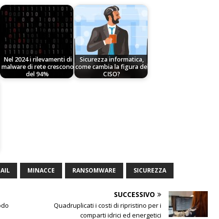
Nel 2024 i rilevamenti di
Sicurezza informatica,
malware di rete crescono
come cambia la figura del
del 94%
CISO?
AIL
MINACCE
RANSOMWARE
SICUREZZA
SUCCESSIVO
odo
Quadruplicati i costi di ripristino per i
comparti idrici ed energetici