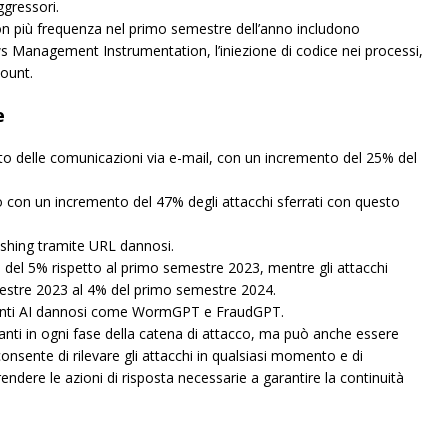
ggressori.
n più frequenza nel primo semestre dell’anno includono
ws Management Instrumentation, l’iniezione di codice nei processi,
count.
e
o delle comunicazioni via e-mail, con un incremento del 25% del
o con un incremento del 47% degli attacchi sferrati con questo
hishing tramite URL dannosi.
o del 5% rispetto al primo semestre 2023, mentre gli attacchi
estre 2023 al 4% del primo semestre 2024.
umenti AI dannosi come WormGPT e FraudGPT.
taccanti in ogni fase della catena di attacco, ma può anche essere
nsente di rilevare gli attacchi in qualsiasi momento e di
rendere le azioni di risposta necessarie a garantire la continuità