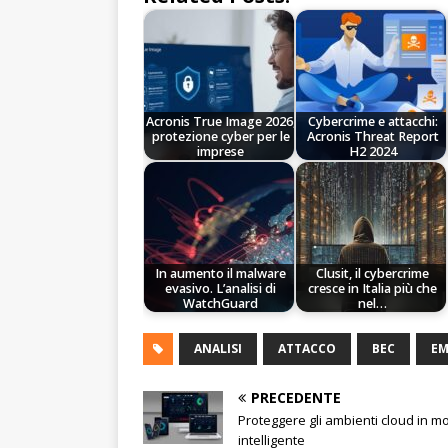
Acronis True Image 2026,
Cybercrime e attacchi:
protezione cyber per le
Acronis Threat Report
imprese
H2 2024
In aumento il malware
Clusit, il cybercrime
evasivo. L’analisi di
cresce in Italia più che
WatchGuard
nel…
ANALISI
ATTACCO
BEC
EM
PRECEDENTE
Proteggere gli ambienti cloud in m
intelligente