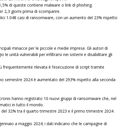
l’1,5% di queste contiene malware o link di phishing.
r 2,3 giorni prima di scomparire.
bblici 1.048 casi di ransomware, con un aumento del 23% rispetto
cipali minacce per le piccole e medie imprese. Gli autori di
 unità vulnerabili per infiltrarsi nei sistemi e disabilitare gli
ù frequentemente rilevata è l’esecuzione di script tramite
 primo semestre 2024 è aumentato del 293% rispetto alla seconda
i Acronis hanno registrato 10 nuovi gruppi di ransomware che, nel
atici in tutto il mondo.
del 32% tra il quarto trimestre 2023 e il primo trimestre 2024.
 gennaio a maggio 2024; i dati indicano che le campagne di