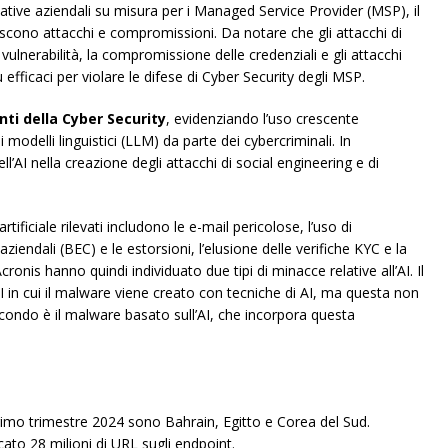
iative aziendali su misura per i Managed Service Provider (MSP), il
iscono attacchi e compromissioni. Da notare che gli attacchi di
e vulnerabilità, la compromissione delle credenziali e gli attacchi
 efficaci per violare le difese di Cyber Security degli MSP.
ti della Cyber Security
, evidenziando l’uso crescente
di modelli linguistici (LLM) da parte dei cybercriminali. In
ll’AI nella creazione degli attacchi di social engineering e di
rtificiale rilevati includono le e-mail pericolose, l’uso di
iendali (BEC) e le estorsioni, l’elusione delle verifiche KYC e la
cronis hanno quindi individuato due tipi di minacce relative all’AI. Il
I in cui il malware viene creato con tecniche di AI, ma questa non
l secondo è il malware basato sull’AI, che incorpora questa
 primo trimestre 2024 sono Bahrain, Egitto e Corea del Sud.
ato 28 milioni di URL sugli endpoint.