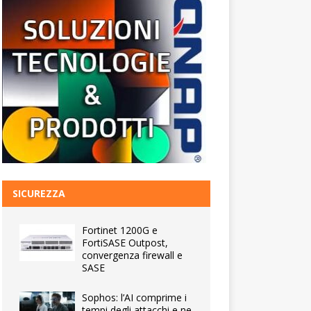
SICUREZZA
Fortinet 1200G e
FortiSASE Outpost,
convergenza firewall e
SASE
Sophos: l’AI comprime i
tempi degli attacchi e ne