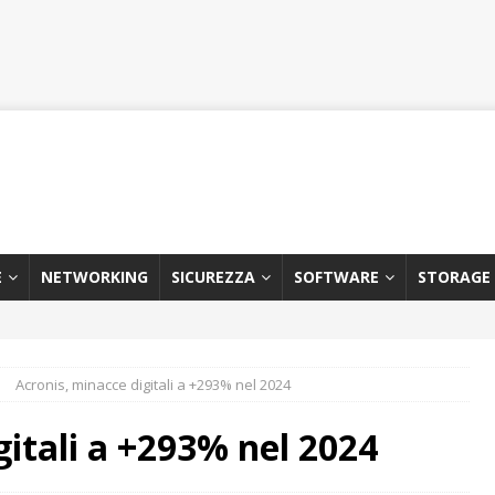
E
NETWORKING
SICUREZZA
SOFTWARE
STORAGE
Acronis, minacce digitali a +293% nel 2024
gitali a +293% nel 2024