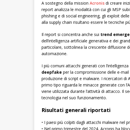
A sostegno della mission
Acronis
di creare iniz
report analizza le modalità con cui gli MSP sub
phishing e di social engineering, gli exploit dell
alla supply chain risultano essere le tecniche più
Il report si concentra anche sui
trend emergen
dell’intelligenza artificiale generativa e dei gran
particolare, sottolinea la crescente diffusione de
automazione.
I più comuni attacchi generati con l’intelligenza a
deepfake
per la compromissione delle e-mail az
produzione di script e malware. I ricercatori di A
primo tipo riguarda le minacce generate con l’A
viene utilizzata durante l’attività di attacco. I
tecnologia nel suo funzionamento.
Risultati generali riportati
• I paesi più colpiti dagli attacchi malware nel
• Nel primo trimestre del 2024, Acronis ha blocc