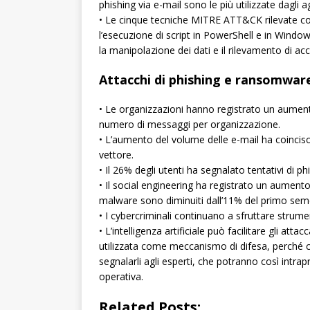
phishing via e-mail sono le più utilizzate dagli a
• Le cinque tecniche MITRE ATT&CK rilevate co
l’esecuzione di script in PowerShell e in Windo
la manipolazione dei dati e il rilevamento di ac
Attacchi di phishing e ransomwar
• Le organizzazioni hanno registrato un aument
numero di messaggi per organizzazione.
• L’aumento del volume delle e-mail ha coincis
vettore.
• Il 26% degli utenti ha segnalato tentativi di p
• Il social engineering ha registrato un aument
malware sono diminuiti dall’11% del primo sem
• I cybercriminali continuano a sfruttare str
• L’intelligenza artificiale può facilitare gli at
utilizzata come meccanismo di difesa, perché co
segnalarli agli esperti, che potranno così intrap
operativa.
Related Posts: