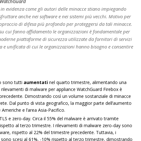
di WatchGuard
e in evidenza come gli autori delle minacce stiano impiegando
sfruttare anche nei software e nei sistemi più vecchi. Motivo per
pproccio di difesa più profondo per proteggersi da tali minacce.
 su cui fanno affidamento le organizzazioni è fondamentale per
moderne piattaforme di sicurezza utilizzate da fornitori di servizi
ta e unificata di cui le organizzazioni hanno bisogno e consentire
o sono tutti
aumentati
nel quarto trimestre, alimentando una
i rilevamenti di malware per appliance WatchGuard Firebox è
e precedente. Dimostrando così un volume sostanziale di minacce
ete. Dal punto di vista geografico, la maggior parte dell’aumento
 Americhe e l’area Asia-Pacifico.
S e zero-day. Circa il 55% del malware è arrivato tramite
ispetto al terzo trimestre. I rilevamenti di malware zero-day sono
lware, rispetto al 22% del trimestre precedente. Tuttavia, i
sono scesi al 61%, -10% rispetto al terzo trimestre, dimostrando