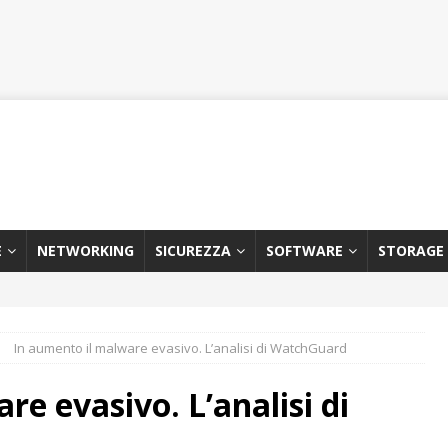
E
NETWORKING
SICUREZZA
SOFTWARE
STORAGE
In aumento il malware evasivo. L’analisi di WatchGuard
e evasivo. L’analisi di