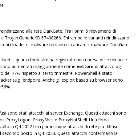
ne.
reindirizzano alla rete DarkGate. Tra i primi 5 rilevamenti di
F e Trojan.GenericKD.67408266. Entrambe le varianti reindirizzano
rambi i loader di malware tentano di caricare il malware DarkGate
-land. Il quarto trimestre ha registrato una ripresa delle minacce
ript sono aumentati maggiormente come
vettore
di attacco agli
 del 77% rispetto al terzo trimestre. PowerShell è stato il
 hacker sugli endpoint. Anche gli exploit basati su browser sono
 +56%.
ffusi sono stati attacchi ai server Exchange. Questi attacchi sono
loit ProxyLogon, ProxyShell e ProxyNotShell. Una firma
ta in Q4 2022 tra i primi cinque attacchi di rete più diffusi
al secondo posto in Q4 2023. Questi attacchi confermano la