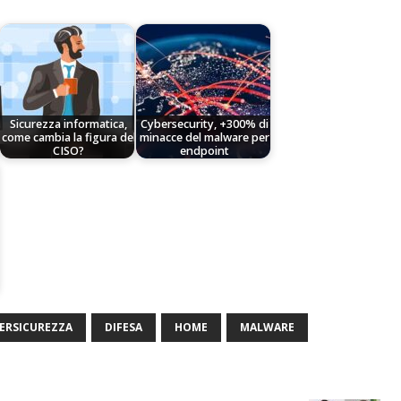
Sicurezza informatica,
Cybersecurity, +300% di
come cambia la figura del
minacce del malware per
CISO?
endpoint
ERSICUREZZA
DIFESA
HOME
MALWARE