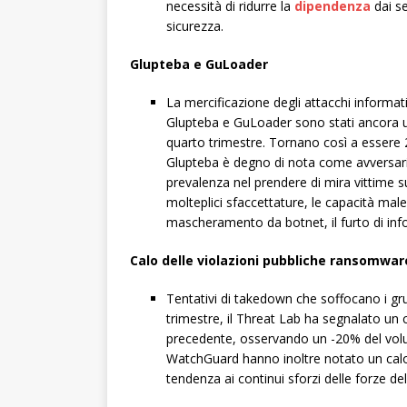
necessità di ridurre la
dipendenza
dai se
sicurezza.
Glupteba e GuLoader
La mercificazione degli attacchi informat
Glupteba e GuLoader sono stati ancora un
quarto trimestre. Tornano così a essere 2 d
Glupteba è degno di nota come avversario
prevalenza nel prendere di mira vittime 
molteplici sfaccettature, le capacità mal
mascheramento da botnet, il furto di infor
Calo delle violazioni pubbliche ransomwar
Tentativi di takedown che soffocano i gr
trimestre, il Threat Lab ha segnalato un 
precedente, osservando un -20% del volume
WatchGuard hanno inoltre notato un calo
tendenza ai continui sforzi delle forze de