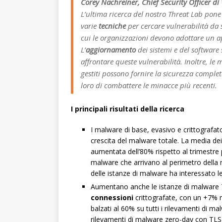
Corey Nachreiner, Chief Security Officer 
L’ultima ricerca del nostro Threat Lab pon
varie
tecniche
per cercare vulnerabilità da 
cui le organizzazioni devono adottare un a
L’
aggiornamento
dei sistemi e del software
affrontare queste vulnerabilità. Inoltre, le 
gestiti possono fornire la sicurezza comple
loro di combattere le minacce più recenti.
I principali risultati della ricerca
I malware di base, evasivo e crittografat
crescita del malware totale. La media de
aumentata dell’80% rispetto al trimestr
malware che arrivano al perimetro della r
delle istanze di malware ha interessato le
Aumentano anche le istanze di malware TL
connessioni
crittografate, con un +7% r
balzati al 60% su tutti i rilevamenti di ma
rilevamenti di malware zero-day con TLS 