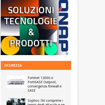
SICUREZZA
Fortinet 1200G e
FortiSASE Outpost,
convergenza firewall e
SASE
Sophos: l’AI comprime i
tempi degli attacchi e ne