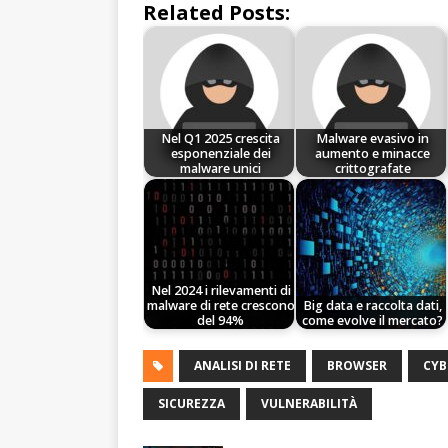
Related Posts:
Nel Q1 2025 crescita
Malware evasivo in
esponenziale dei
aumento e minacce
malware unici
crittografate
Nel 2024 i rilevamenti di
malware di rete crescono
Big data e raccolta dati,
del 94%
come evolve il mercato?
ANALISI DI RETE
BROWSER
CYB
SICUREZZA
VULNERABILITÀ