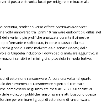
rver di posta elettronica locali per mitigare le minacce alla
ici continua, tendendo verso offerte “victim-as-a-service”.
a volta annoverati tra i primi 10 malware endpoint più diffusi nel
elle varianti più prolifiche analizzate durante il trimestre.
 performante e sofisticato, in parte a causa della sua
su scala globale. Come malware-as-a-service (MaaS) dalle
evole di Glupteba includono il download di malware aggiuntivo, il
mazioni sensibili e il mining di criptovaluta in modo furtivo.
e
uppi di estorsione ransomware. Ancora una volta nel quarto
calo dei rilevamenti di ransomware rispetto al trimestre
 complessivo negli ultimi tre mesi del 2023. Gli analisti di
 delle violazioni pubbliche ransomware e attribuiscono questa
ll’ordine per eliminare i gruppi di estorsione di ransomware.