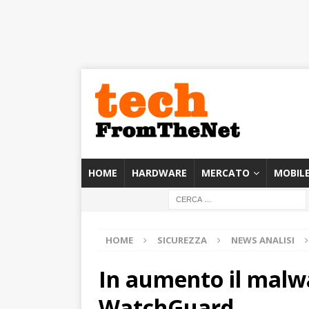
HOME
HARDWARE
MERCATO
MOBIL
HOME
SICUREZZA
NEWS ANALISI
In aumento il malwar
WatchGuard