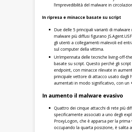
l’imprevedibilità del malware in circolazio
In ripresa e minacce basate su script
Due delle 5 principali varianti di malware 
malware più diffusi figurano JS.Agent.US
gli utenti a collegamenti malevoli ed ent
sul computer della vittima.
Un’impennata delle tecniche living-off-the
basate su script. Questo perché gli sc
endpoint, con minacce rilevate in aumento
principale vettore di attacco usato dagli
aumentati in modo significativo, con un
In aumento il malware evasivo
Quattro dei cinque attacchi di rete più di
specificamente associati a uno degli exp
ProxyLogon, che è apparsa per la prima vol
occupando la quarta posizione, è salita 