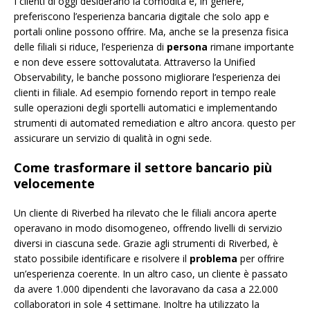
I clienti di oggi desiderano la comodità e, in genere,
preferiscono l’esperienza bancaria digitale che solo app e
portali online possono offrire. Ma, anche se la presenza fisica
delle filiali si riduce, l’esperienza di
persona
rimane importante
e non deve essere sottovalutata. Attraverso la Unified
Observability, le banche possono migliorare l’esperienza dei
clienti in filiale. Ad esempio fornendo report in tempo reale
sulle operazioni degli sportelli automatici e implementando
strumenti di automated remediation e altro ancora. questo per
assicurare un servizio di qualità in ogni sede.
Come trasformare il settore bancario più
velocemente
Un cliente di Riverbed ha rilevato che le filiali ancora aperte
operavano in modo disomogeneo, offrendo livelli di servizio
diversi in ciascuna sede. Grazie agli strumenti di Riverbed, è
stato possibile identificare e risolvere il
problema
per offrire
un’esperienza coerente. In un altro caso, un cliente è passato
da avere 1.000 dipendenti che lavoravano da casa a 22.000
collaboratori in sole 4 settimane. Inoltre ha utilizzato la