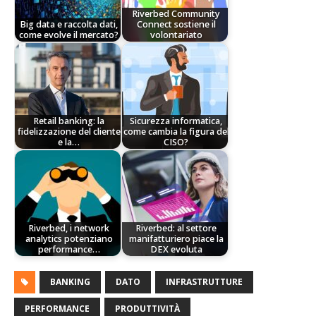
Riverbed Community
Big data e raccolta dati,
Connect sostiene il
come evolve il mercato?
volontariato
Retail banking: la
Sicurezza informatica,
fidelizzazione del cliente
come cambia la figura del
e la…
CISO?
Riverbed, i network
Riverbed: al settore
analytics potenziano
manifatturiero piace la
performance…
DEX evoluta
BANKING
DATO
INFRASTRUTTURE
PERFORMANCE
PRODUTTIVITÀ