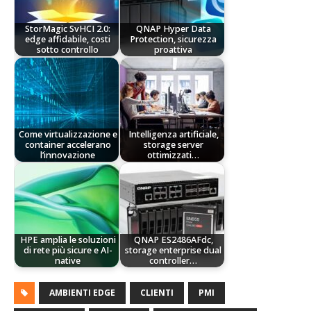
StorMagic SvHCI 2.0:
QNAP Hyper Data
edge affidabile, costi
Protection, sicurezza
sotto controllo
proattiva
Come virtualizzazione e
Intelligenza artificiale,
container accelerano
storage server
l’innovazione
ottimizzati…
HPE amplia le soluzioni
QNAP ES2486AFdc,
di rete più sicure e AI-
storage enterprise dual
native
controller…
AMBIENTI EDGE
CLIENTI
PMI