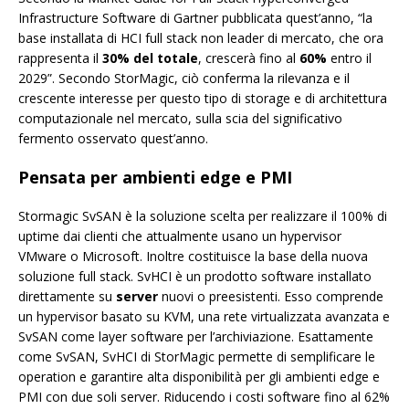
Infrastructure Software di Gartner pubblicata quest’anno, “la
base installata di HCI full stack non leader di mercato, che ora
rappresenta il
30% del totale
, crescerà fino al
60%
entro il
2029”. Secondo StorMagic, ciò conferma la rilevanza e il
crescente interesse per questo tipo di storage e di architettura
computazionale nel mercato, sulla scia del significativo
fermento osservato quest’anno.
Pensata per ambienti edge e PMI
Stormagic SvSAN è la soluzione scelta per realizzare il 100% di
uptime dai clienti che attualmente usano un hypervisor
VMware o Microsoft. Inoltre costituisce la base della nuova
soluzione full stack. SvHCI è un prodotto software installato
direttamente su
server
nuovi o preesistenti. Esso comprende
un hypervisor basato su KVM, una rete virtualizzata avanzata e
SvSAN come layer software per l’archiviazione. Esattamente
come SvSAN, SvHCI di StorMagic permette di semplificare le
operation e garantire alta disponibilità per gli ambienti edge e
PMI con due soli server. Riducendo i costi software fino al 62%