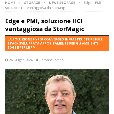
HOME
STORAGE
NEWS STORAGE
Edge e PMI,
soluzione HCI vantaggiosa da StorMagic
Edge e PMI, soluzione HCI
vantaggiosa da StorMagic
LA SOLUZIONE HYPER CONVERGED INFRASTRUCTURE FULL
STACK SVILUPPATA APPOSITAMENTE PER GLI AMBIENTI
EDGE E PER LE PMI.
26 Giugno 2024
Barbara Tomasi