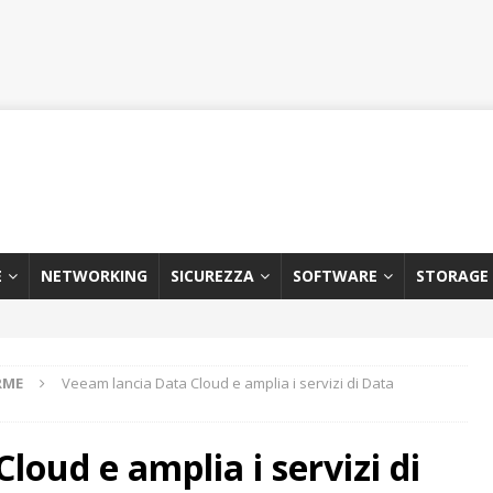
E
NETWORKING
SICUREZZA
SOFTWARE
STORAGE
RME
Veeam lancia Data Cloud e amplia i servizi di Data
loud e amplia i servizi di