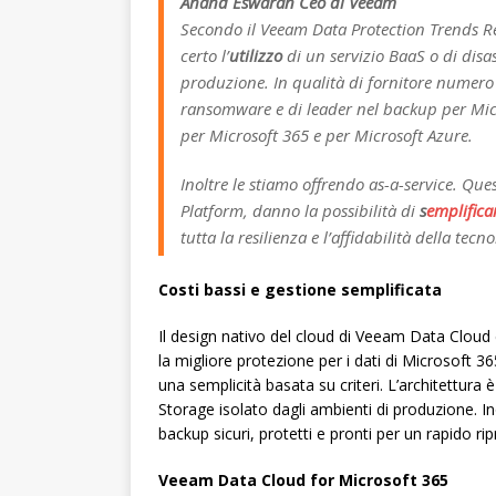
Anand Eswaran Ceo di Veeam
Secondo il Veeam Data Protection Trends Re
certo l’
utilizzo
di un servizio BaaS o di disa
produzione. In qualità di fornitore numero u
ransomware e di leader nel backup per Micr
per Microsoft 365 e per Microsoft Azure.
Inoltre le stiamo offrendo as-a-service. Que
Platform, danno la possibilità di
s
emplifica
tutta la resilienza e l’affidabilità della tec
Costi bassi e gestione semplificata
Il design nativo del cloud di Veeam Data Cloud 
la migliore protezione per i dati di Microsoft 
una semplicità basata su criteri. L’architettura 
Storage isolato dagli ambienti di produzione. 
backup sicuri, protetti e pronti per un rapido ripr
Veeam Data Cloud for Microsoft 365