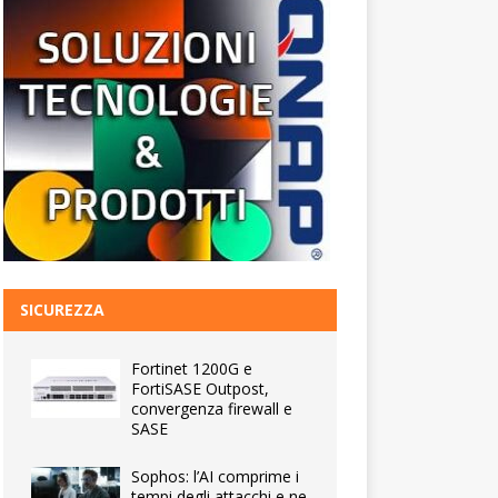
SICUREZZA
Fortinet 1200G e
FortiSASE Outpost,
convergenza firewall e
SASE
Sophos: l’AI comprime i
tempi degli attacchi e ne