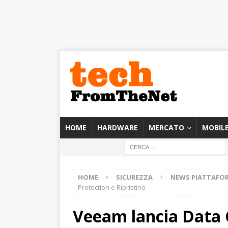
HOME
HARDWARE
MERCATO
MOBIL
HOME
SICUREZZA
NEWS PIATTAFO
Protection e Ripristino
Veeam lancia Data C