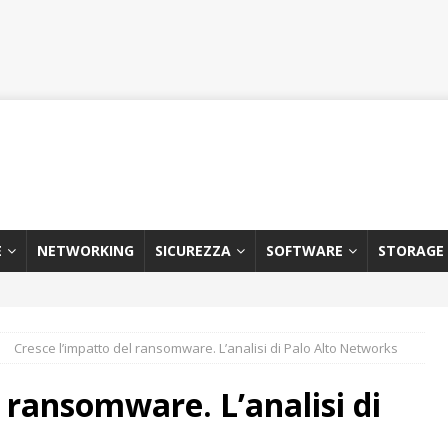
E
NETWORKING
SICUREZZA
SOFTWARE
STORAGE
Cresce l’impatto del ransomware. L’analisi di Palo Alto Networks
 ransomware. L’analisi di