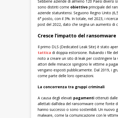
Sebbene aziende di almeno 120 Paesi diversi sian
sono distinti come
obiettivo
principale del ran
aziende statunitensi. Seguono Regno Unito (6,5%
6° posto, con il 3%. In totale, nel 2023, i ricerc
post del 2022, dato che segna un aumento di ci
Cresce l’impatto del ransomware
Il primo DLS (Dedicated Leak Site) è stato aper
tattica
di doppia estorsione. Rubando i file del
noto a creare un sito di leak per costringere la v
attori delle minacce spingono le vittime a pagar
vengano esposti pubblicamente. Dal 2019, i gr
come parte delle loro operazioni.
La concorrenza tra gruppi criminali
A causa degli elevati
pagamenti
ottenuti dalle
allettati dall’idea del ransomware come fonte 
hanno successo o sono sostenibili. Un nuovo gru
malware, come la comunicazione con le vittime