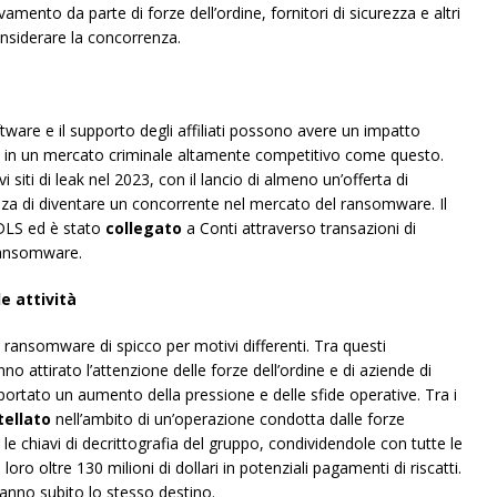
levamento da parte di forze dell’ordine, fornitori di sicurezza e altri
nsiderare la concorrenza.
oftware e il supporto degli affiliati possono avere un impatto
po in un mercato criminale altamente competitivo come questo.
 siti di leak nel 2023, con il lancio di almeno un’offerta di
za di diventare un concorrente nel mercato del ransomware. Il
 DLS ed è stato
collegato
a Conti attraverso transazioni di
 ransomware.
e attività
pi ransomware di spicco per motivi differenti. Tra questi
o attirato l’attenzione delle forze dell’ordine e di aziende di
rtato un aumento della pressione e delle sfide operative. Tra i
ellato
nell’ambito di un’operazione condotta dalle forze
le chiavi di decrittografia del gruppo, condividendole con tutte le
ro oltre 130 milioni di dollari in potenziali pagamenti di riscatti.
nno subito lo stesso destino.