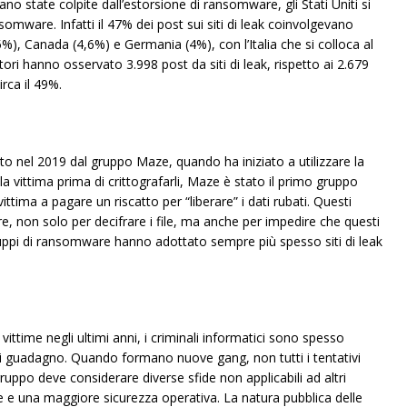
o state colpite dall’estorsione di ransomware, gli Stati Uniti si
somware. Infatti il 47% dei post sui siti di leak coinvolgevano
), Canada (4,6%) e Germania (4%), con l’Italia che si colloca al
atori hanno osservato 3.998 post da siti di leak, rispetto ai 2.679
rca il 49%.
to nel 2019 dal gruppo Maze, quando ha iniziato a utilizzare la
la vittima prima di crittografarli, Maze è stato il primo gruppo
ittima a pagare un riscatto per “liberare” i dati rubati. Questi
e, non solo per decifrare i file, ma anche per impedire che questi
uppi di ransomware hanno adottato sempre più spesso siti di leak
 vittime negli ultimi anni, i criminali informatici sono spesso
di guadagno. Quando formano nuove gang, non tutti i tentativi
ppo deve considerare diverse sfide non applicabili ad altri
 e una maggiore sicurezza operativa. La natura pubblica delle