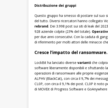
Distribuzione dei gruppi
Questo gruppo ha smesso di postare sul suo s
del tutto. Diversi ricercatori hanno collegato
rebrand
. Dei 3.998 post sui siti di leak del 20
928 aziende colpite (23% del totale).
Operativ
per due anni consecutivi. Con la caduta di gan
di riferimento per molti attori delle minacce che 
Cresce l’impatto del ransomware. L
LockBit ha lanciato diverse
varianti
che colpis
software liberamente disponibili e sfruttando la r
operazioni di ransomware alle proprie esigenze 
ALPHV (BlackCat), con circa il 9,7% dei messaggi
CL0P, con circa il 9,1% dei post. CL0P è noto per
di MOVEit di Progress Software e GoAnywhere 