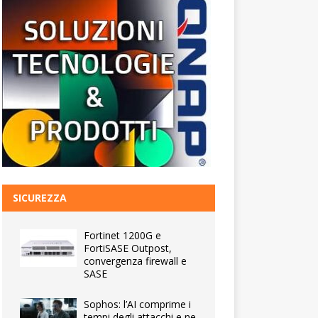
SICUREZZA
Fortinet 1200G e
FortiSASE Outpost,
convergenza firewall e
SASE
Sophos: l’AI comprime i
tempi degli attacchi e ne