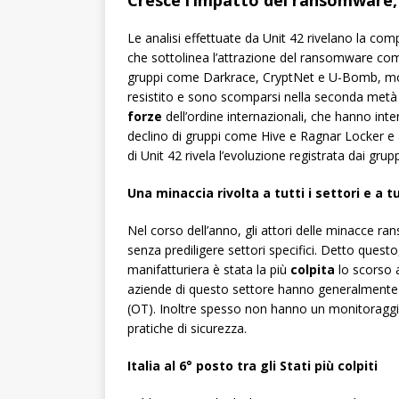
Cresce l’impatto del ransomware, 
Le analisi effettuate da Unit 42 rivelano la c
che sottolinea l’attrazione del ransomware come
gruppi come Darkrace, CryptNet e U-Bomb, mol
resistito e sono scomparsi nella seconda metà d
forze
dell’ordine internazionali, che hanno inte
declino di gruppi come Hive e Ragnar Locker e al
di Unit 42 rivela l’evoluzione registrata dai gr
Una minaccia rivolta a tutti i settori e a t
Nel corso dell’anno, gli attori delle minacce
senza prediligere settori specifici. Detto questo, 
manifatturiera è stata la più
colpita
lo scorso a
aziende di questo settore hanno generalment
(OT). Inoltre spesso non hanno un monitoraggio
pratiche di sicurezza.
Italia al 6° posto tra gli Stati più colpiti