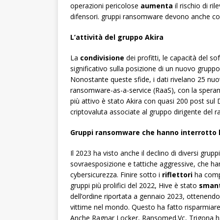
operazioni pericolose
aumenta
il rischio di ri
difensori. gruppi ransomware devono anche co
L’attività del gruppo Akira
La
condivisione
dei profitti, le capacità del s
significativo sulla posizione di un nuovo grup
Nonostante queste sfide, i dati rivelano 25 nuovi
ransomware-as-a-service (RaaS), con la speran
più attivo è stato Akira con quasi 200 post sul
criptovaluta associate al gruppo dirigente del
Gruppi ransomware che hanno interrotto l
Il 2023 ha visto anche il declino di diversi grup
sovraesposizione e tattiche aggressive, che hann
cybersicurezza. Finire sotto i
riflettori
ha compo
gruppi più prolifici del 2022, Hive è stato
smant
dell’ordine riportata a gennaio 2023, ottenendo 
vittime nel mondo. Questo ha fatto risparmiare lo
Anche Ragnar Locker, Ransomed.Vc, Trigona ha