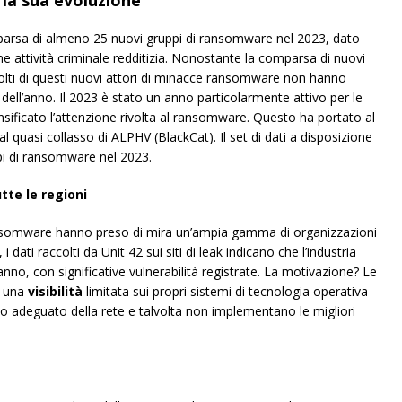
la sua evoluzione
omparsa di almeno 25 nuovi gruppi di ransomware nel 2023, dato
 attività criminale redditizia. Nonostante la comparsa di nuovi
ti di questi nuovi attori di minacce ransomware non hanno
ell’anno. Il 2023 è stato un anno particolarmente attivo per le
nsificato l’attenzione rivolta al ransomware. Questo ha portato al
 quasi collasso di ALPHV (BlackCat). Il set di dati a disposizione
uppi di ransomware nel 2023.
utte le regioni
 ransomware hanno preso di mira un’ampia gamma di organizzazioni
i dati raccolti da Unit 42 sui siti di leak indicano che l’industria
nno, con significative vulnerabilità registrate. La motivazione? Le
e una
visibilità
limitata sui propri sistemi di tecnologia operativa
 adeguato della rete e talvolta non implementano le migliori