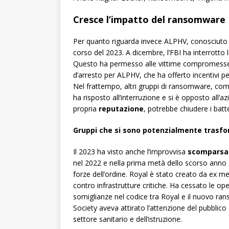
Cresce l’impatto del ransomware
Per quanto riguarda invece ALPHV, conosciuto 
corso del 2023. A dicembre, l’FBI ha interrotto 
Questo ha permesso alle vittime compromess
d’arresto per ALPHV, che ha offerto incentivi per 
Nel frattempo, altri gruppi di ransomware, come
ha risposto all’interruzione e si è opposto all’az
propria
reputazione
, potrebbe chiudere i bat
Gruppi che si sono potenzialmente trasfo
Il 2023 ha visto anche l’improvvisa
scomparsa
nel 2022 e nella prima metà dello scorso anno co
forze dell’ordine. Royal è stato creato da ex mem
contro infrastrutture critiche. Ha cessato le ope
somiglianze nel codice tra Royal e il nuovo ran
Society aveva attirato l’attenzione del pubblico
settore sanitario e dell’istruzione.