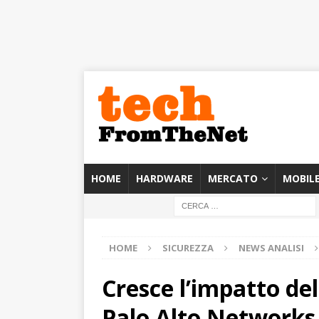
HOME
HARDWARE
MERCATO
MOBIL
HOME
SICUREZZA
NEWS ANALISI
Cresce l’impatto del
Palo Alto Networks