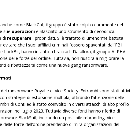
anche come BlackCat, il gruppo è stato colpito duramente nel
le sue
operazioni
e rilasciato uno strumento di decodifica.
e di
recuperare
i propri dati. Si è trattato di un’enorme battuta
evitare che i suoi affiliati criminali fossero spaventati dall’FBI.
 LockBit, hanno iniziato a braccarli. Da allora, il gruppo ALPHV
ione delle forze dell’ordine. Tuttavia, non riuscirà a migliorare la
tenti e ribattezzarsi come una nuova gang ransomware.
rmati
del ransomware Royal e di Vice Society. Entrambi sono stati attivi
n strategie di estorsione multipla, attirando l’attenzione delle
bri di Conti ed è stato coinvolto in diversi attacchi di alto profilo
razioni nel luglio 2023. Tuttavia diverse fonti hanno riferito di
somware BlackSuit, indicando un possibile rebranding. Vice
 e delle forze dell’ordine prendendo di mira organizzazioni del