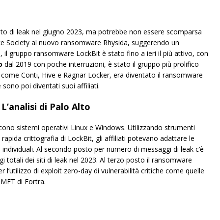
ito di leak nel giugno 2023, ma potrebbe non essere scomparsa
 Vice Society al nuovo ransomware Rhysida, suggerendo un
23, il gruppo ransomware LockBit è stato fino a ieri il più attivo, con
o
dal 2019 con poche interruzioni, è stato il gruppo più prolifico
g come Conti, Hive e Ragnar Locker, era diventato il ransomware
sono poi diventati suoi affiliati.
’analisi di Palo Alto
cono sistemi operativi Linux e Windows. Utilizzando strumenti
apida crittografia di LockBit, gli affiliati potevano adattare le
individuali. Al secondo posto per numero di messaggi di leak c’è
 totali dei siti di leak nel 2023. Al terzo posto il ransomware
 l’utilizzo di exploit zero-day di vulnerabilità critiche come quelle
MFT di Fortra.