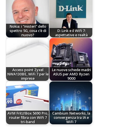
Nokia: i “misteri” dello
spettro 5G, cosa c’è di
D-Link e il WiFi 7:
nuovo?
aspettative e realtà
Access point Zyxel
Le nuove schede madri
NWA130BE, WiFi 7 per le
ASUS per AMD Ryzen
imprese
9000
AVM Fritz!Box 5690 Pro,
Cambium Networks, la
router fibra con WiFi 7
convergenza tra IA e
tri-band
WiFi 7