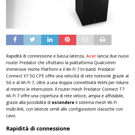
Rapidità di connessione e bassa latenza,
Acer
lancia due nuovi
router Predator che sfruttano la piattaforma Qualcomm
Immersive Home Platform e il Wi-Fi 7 tri-band. Predator
Connect X7 5G CPE offre una velocità di rete notevole grazie al
5G e al Wi-Fi 7, oltre a una doppia connettività WAN per ridurre
al minimo le interruzioni. Il router mesh Predator Connect T7
Wi-Fi 7 offre una copertura di rete veloce, ampia e affidabile,
grazie alla possibilità di
estendere
il sistema mesh Wi-Fi
multi-link, con latenze simili alle configurazioni classiche con
cavo.
Rapidità di connessione