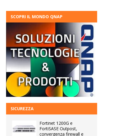
SCOPRI IL MONDO QNAP
SICUREZZA
Fortinet 1200G e
FortiSASE Outpost,
convergenza firewall e