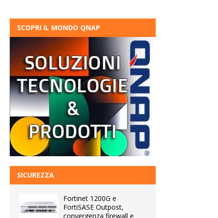
SCOPRI IL MONDO QNAP
SICUREZZA
Fortinet 1200G e
FortiSASE Outpost,
convergenza firewall e