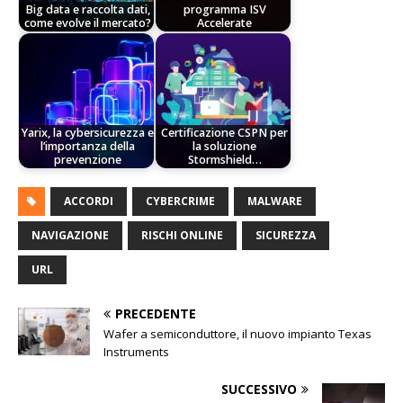
Big data e raccolta dati,
programma ISV
come evolve il mercato?
Accelerate
Yarix, la cybersicurezza e
Certificazione CSPN per
l’importanza della
la soluzione
prevenzione
Stormshield…
ACCORDI
CYBERCRIME
MALWARE
NAVIGAZIONE
RISCHI ONLINE
SICUREZZA
URL
PRECEDENTE
Wafer a semiconduttore, il nuovo impianto Texas
Instruments
SUCCESSIVO