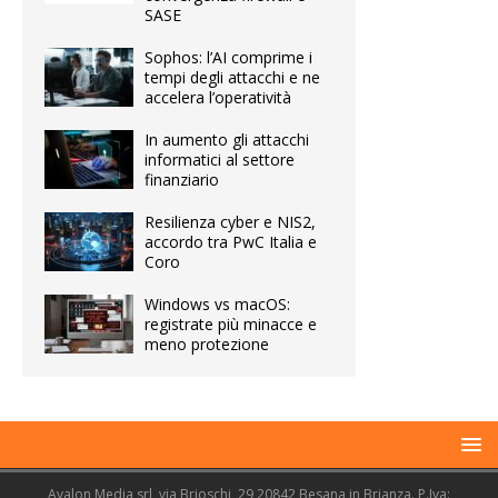
SASE
Sophos: l’AI comprime i
tempi degli attacchi e ne
accelera l’operatività
In aumento gli attacchi
informatici al settore
finanziario
Resilienza cyber e NIS2,
accordo tra PwC Italia e
Coro
Windows vs macOS:
registrate più minacce e
meno protezione
Avalon Media srl, via Brioschi, 29 20842 Besana in Brianza. P.Iva: