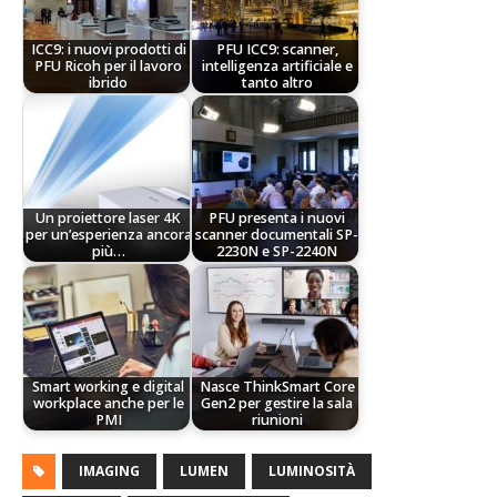
ICC9: i nuovi prodotti di
PFU ICC9: scanner,
PFU Ricoh per il lavoro
intelligenza artificiale e
ibrido
tanto altro
Un proiettore laser 4K
PFU presenta i nuovi
per un’esperienza ancora
scanner documentali SP-
più…
2230N e SP-2240N
Smart working e digital
Nasce ThinkSmart Core
workplace anche per le
Gen2 per gestire la sala
PMI
riunioni
IMAGING
LUMEN
LUMINOSITÀ