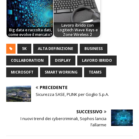
Lavoro ibrido con
Big data e raccolta dati,
Logitech Wave Keys e
come evolve il mercato?
Zone Wireless 2
5K
ALTA DEFINIZIONE
BUSINESS
COLLABORATION
DISPLAY
LAVORO IBRIDO
MICROSOFT
SMART WORKING
TEAMS
PRECEDENTE
Sicurezza SASE, PLINK per Goglio S.p.A.
SUCCESSIVO
I nuovi trend dei cybercriminali, Sophos lancia
l’allarme