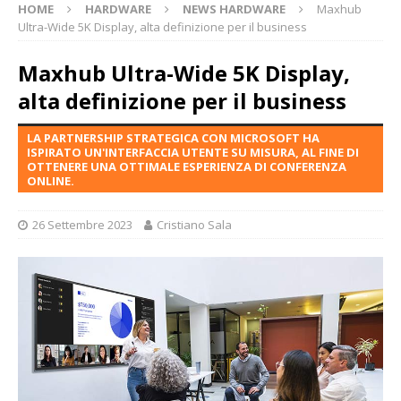
HOME
HARDWARE
NEWS HARDWARE
Maxhub
Ultra-Wide 5K Display, alta definizione per il business
Maxhub Ultra-Wide 5K Display,
alta definizione per il business
LA PARTNERSHIP STRATEGICA CON MICROSOFT HA
ISPIRATO UN'INTERFACCIA UTENTE SU MISURA, AL FINE DI
OTTENERE UNA OTTIMALE ESPERIENZA DI CONFERENZA
ONLINE.
26 Settembre 2023
Cristiano Sala