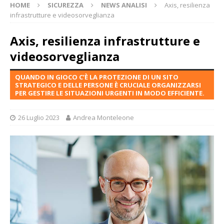
HOME
SICUREZZA
NEWS ANALISI
Axis, resilienza
infrastrutture e videosorveglianza
Axis, resilienza infrastrutture e
videosorveglianza
QUANDO IN GIOCO C’È LA PROTEZIONE DI UN SITO
STRATEGICO E DELLE PERSONE È CRUCIALE ORGANIZZARSI
PER GESTIRE LE SITUAZIONI URGENTI IN MODO EFFICIENTE.
26 Luglio 2023
Andrea Monteleone