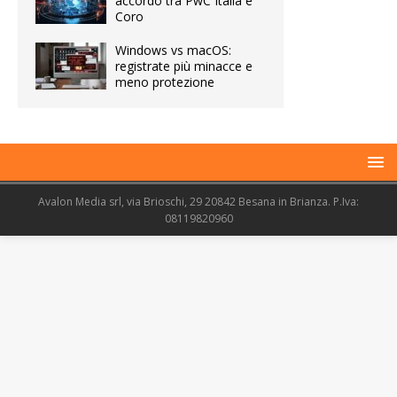
accordo tra PwC Italia e
Coro
Windows vs macOS:
registrate più minacce e
meno protezione
Avalon Media srl, via Brioschi, 29 20842 Besana in Brianza. P.Iva:
08119820960