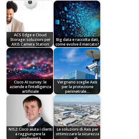
ACS Edge e Cloud
Storage: soluzioni per
Big data e raccolta dati,
AXIS Camera Station
come evolve il mercato?
Cisco AI survey: le
Vergnano sceglie Axis
aziende e l’intelligenza
per la protezione
artificiale
perimetrale…
NIS2: Cisco aiuta i clienti
Le soluzioni di Axis per
a raggiungere la
ottimizzare la sicurezza
conformità
di…