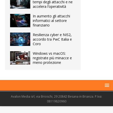
tempi degli attacchi e ne
accelera l’operatività
In aumento gli attacchi
informatici al settore
finanziario
Resilienza cyber e NIS2,
accordo tra PwC Italia e
Coro
Windows vs macOS:
registrate più minacce e
meno protezione
Avalon Media srl, via Brioschi, 29 20842 Besana in Brianza. P.Iva:
08119820960