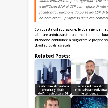
Siamo entusiasti di poter affermare che la
e dell’Open RAN ai CSP con traffico di rete 
facilitando l’adozione da parte dei CSP di 
ad accelerare il progresso delle reti commer
Con questa collaborazione, le due aziende metto
sfruttare un’infrastruttura completamente clou
intendono continuare a migliorare le proprie sol
cloud su qualsiasi scala.
Related Posts:
Qualcomm alimenta la
La rete e il mercato
crescita globale
Telco, Minsait individua
dell'infrastruttura 5G
le tendenze