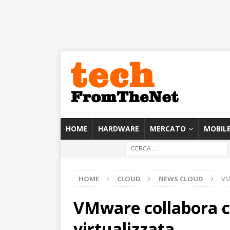
HOME
HARDWARE
MERCATO
MOBIL
HOME
CLOUD
NEWS CLOUD
VM
VMware collabora 
virtualizzata