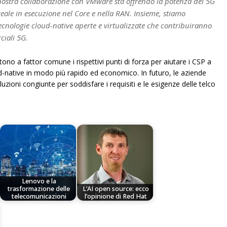
 nostra collaborazione con VMware sta offrendo la potenza del 5G
reale in esecuzione nel Core e nella RAN. Insieme, stiamo
tecnologie cloud-native aperte e virtualizzate che contribuiranno
ciali 5G.
no a fattor comune i rispettivi punti di forza per aiutare i CSP a
d-native in modo più rapido ed economico. In futuro, le aziende
uzioni congiunte per soddisfare i requisiti e le esigenze delle telco
Lenovo e la
trasformazione delle
L’AI open source: ecco
telecomunicazioni
l’opinione di Red Hat