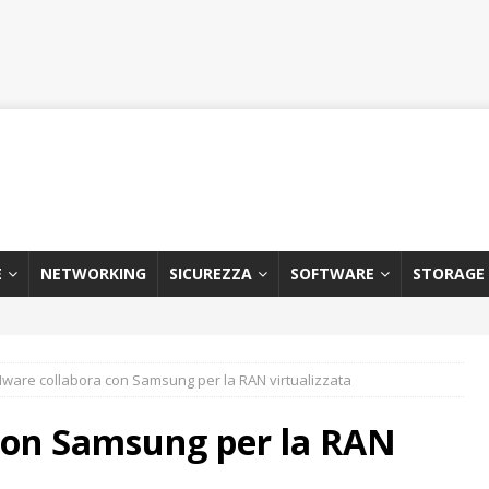
E
NETWORKING
SICUREZZA
SOFTWARE
STORAGE
ware collabora con Samsung per la RAN virtualizzata
con Samsung per la RAN