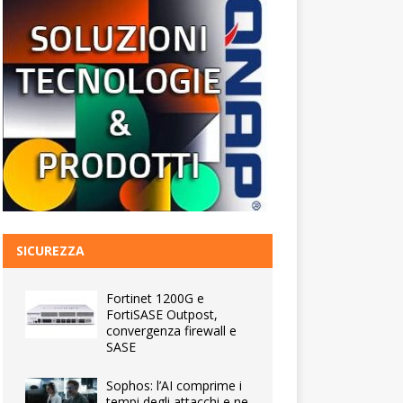
SICUREZZA
Fortinet 1200G e
FortiSASE Outpost,
convergenza firewall e
SASE
Sophos: l’AI comprime i
tempi degli attacchi e ne