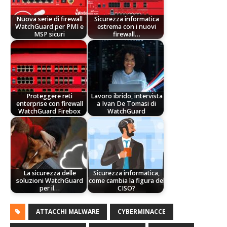
Nuova serie di firewall
Sicurezza informatica
WatchGuard per PMI e
estrema con i nuovi
MSP sicuri
firewall…
Proteggere reti
Lavoro ibrido, intervista
enterprise con firewall
a Ivan De Tomasi di
WatchGuard Firebox
WatchGuard
La sicurezza delle
Sicurezza informatica,
soluzioni WatchGuard
come cambia la figura del
per il…
CISO?
ATTACCHI MALWARE
CYBERMINACCE