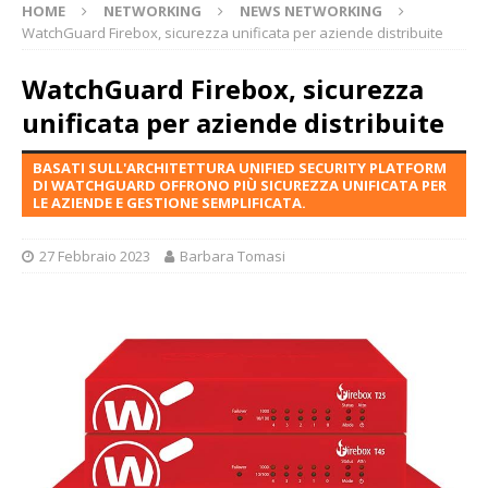
HOME
NETWORKING
NEWS NETWORKING
WatchGuard Firebox, sicurezza unificata per aziende distribuite
WatchGuard Firebox, sicurezza
unificata per aziende distribuite
BASATI SULL'ARCHITETTURA UNIFIED SECURITY PLATFORM
DI WATCHGUARD OFFRONO PIÙ SICUREZZA UNIFICATA PER
LE AZIENDE E GESTIONE SEMPLIFICATA.
27 Febbraio 2023
Barbara Tomasi