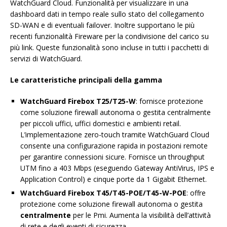
WatchGuard Cloud. Funzionalità per visualizzare in una
dashboard dati in tempo reale sullo stato del collegamento
SD-WAN e di eventuali failover. Inoltre supportano le più
recenti funzionalità Fireware per la condivisione del carico su
più link. Queste funzionalità sono incluse in tutti i pacchetti di
servizi di WatchGuard.
Le caratteristiche principali della gamma
WatchGuard Firebox T25/T25-W
: fornisce protezione
come soluzione firewall autonoma o gestita centralmente
per piccoli uffici, uffici domestici e ambienti retail.
L’implementazione zero-touch tramite WatchGuard Cloud
consente una configurazione rapida in postazioni remote
per garantire connessioni sicure. Fornisce un throughput
UTM fino a 403 Mbps (eseguendo Gateway AntiVirus, IPS e
Application Control) e cinque porte da 1 Gigabit Ethernet.
WatchGuard Firebox T45/T45-POE/T45-W-POE
: offre
protezione come soluzione firewall autonoma o gestita
centralmente
per le Pmi. Aumenta la visibilità dell’attività
di rete e degli eventi di sicurezza.