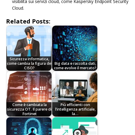
visibilità sui servizi cloud, come Kaspersky Endpoint Security
Cloud.
Related Posts:
Sicurezza informatica,
come cambia la figura del
Big data e raccolta dati,
CISO?
come evolve il mercato?
Come è cambiata la
Più efficienti con
sicurezza OT. Il parere di
l’intelligenza artificiale,
Fortinet
la…