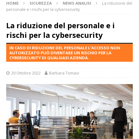
HOME
SICUREZZA
NEWS ANALISI
La riduzione del
personale e i rischi per la cybersecurity
La riduzione del personale e i
rischi per la cybersecurity
IN CASO DI RIDUZIONE DEL PERSONALE L’ACCESSO NON
AUTORIZZATO PUÒ DIVENTARE UN RISCHIO PER LA
CYBERSECURITY DI QUALSIASI AZIENDA.
20 Ottobre 2022
Barbara Tomasi