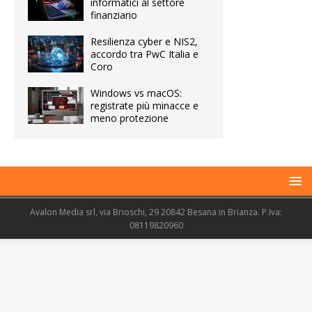
informatici al settore
finanziario
Resilienza cyber e NIS2,
accordo tra PwC Italia e
Coro
Windows vs macOS:
registrate più minacce e
meno protezione
Avalon Media srl, via Brioschi, 29 20842 Besana in Brianza. P.Iva:
08119820960