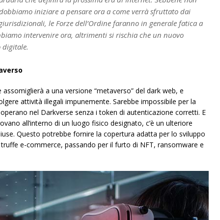
dobbiamo iniziare a pensare ora a come verrà sfruttato dai
e giurisdizionali, le Forze dell’Ordine faranno in generale fatica a
bbiamo intervenire ora, altrimenti si rischia che un nuovo
digitale.
taverso
 assomiglierà a una versione “metaverso” del dark web, e
lgere attività illegali impunemente. Sarebbe impossibile per la
perano nel Darkverse senza i token di autenticazione corretti. E
vano all’interno di un luogo fisico designato, c’è un ulteriore
chiuse. Questo potrebbe fornire la copertura adatta per lo sviluppo
alle truffe e-commerce, passando per il furto di NFT, ransomware e