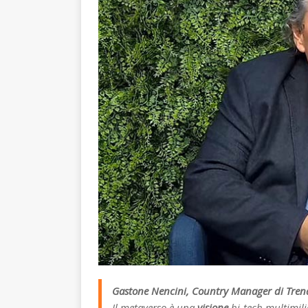
Gastone Nencini, Country Manager di Trend
Il metaverso è una
visione
hi-tech multimili