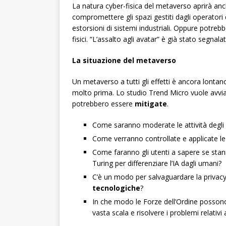
La natura cyber-fisica del metaverso aprirà a
compromettere gli spazi gestiti dagli operatori d
estorsioni di sistemi industriali. Oppure potreb
fisici. “L’assalto agli avatar” è già stato segnala
La situazione del metaverso
Un metaverso a tutti gli effetti è ancora lontan
molto prima. Lo studio Trend Micro vuole avvi
potrebbero essere
mitigate
.
Come saranno moderate le attività degli u
Come verranno controllate e applicate l
Come faranno gli utenti a sapere se stan
Turing per differenziare l’IA dagli umani?
C’è un modo per salvaguardare la priva
tecnologiche
?
In che modo le Forze dell’Ordine possono 
vasta scala e risolvere i problemi relativi 