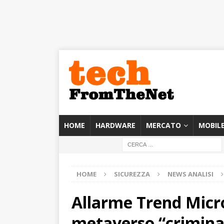
HOME
HARDWARE
MERCATO
MOBIL
HOME
SICUREZZA
NEWS ANALISI
Allarme Trend Micro 
metaverso “crimina