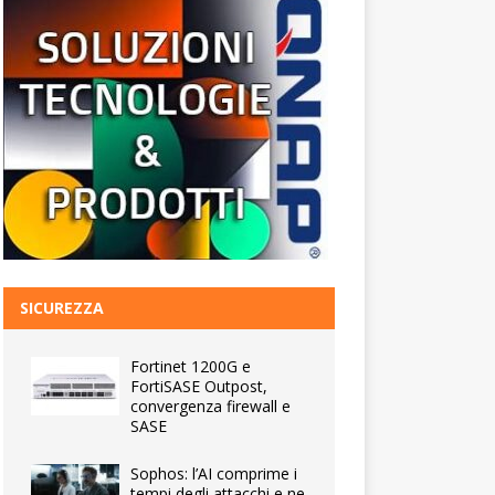
SICUREZZA
Fortinet 1200G e
FortiSASE Outpost,
convergenza firewall e
SASE
Sophos: l’AI comprime i
tempi degli attacchi e ne