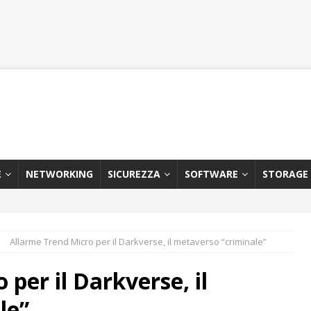
E
NETWORKING
SICUREZZA
SOFTWARE
STORAGE
Allarme Trend Micro per il Darkverse, il metaverso “criminale”
per il Darkverse, il
le”