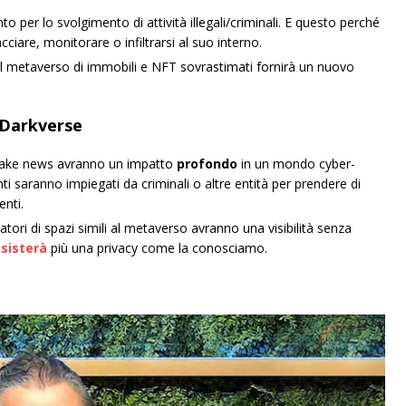
nto per lo svolgimento di attività illegali/criminali. E questo perché
racciare, monitorare o infiltrarsi al suo interno.
o nel metaverso di immobili e NFT sovrastimati fornirà un nuovo
l Darkverse
e fake news avranno un impatto
profondo
in un mondo cyber-
enti saranno impiegati da criminali o altre entità per prendere di
enti.
ratori di spazi simili al metaverso avranno una visibilità senza
sisterà
più una privacy come la conosciamo.