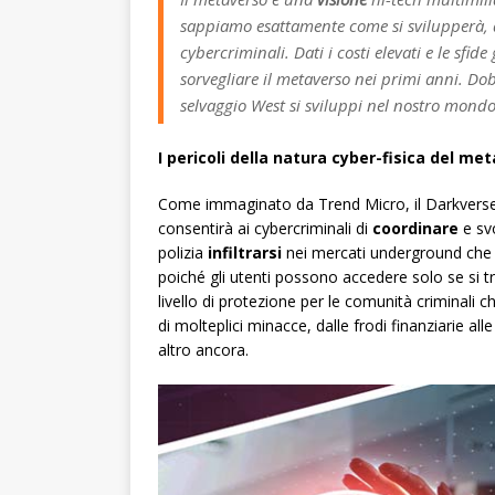
sappiamo esattamente come si svilupperà, 
cybercriminali. Dati i costi elevati e le sfid
sorvegliare il metaverso nei primi anni. Do
selvaggio West si sviluppi nel nostro mondo 
I pericoli della natura cyber-fisica del me
Come immaginato da Trend Micro, il Darkverse
consentirà ai cybercriminali di
coordinare
e svo
polizia
infiltrarsi
nei mercati underground che o
poiché gli utenti possono accedere solo se si tro
livello di protezione per le comunità criminali 
di molteplici minacce, dalle frodi finanziarie 
altro ancora.