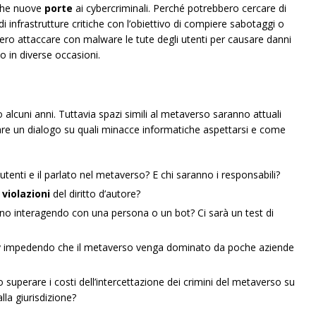
nche nuove
porte
ai cybercriminali. Perché potrebbero cercare di
i infrastrutture critiche con l’obiettivo di compiere sabotaggi o
bero attaccare con malware le tute degli utenti per causare danni
to in diverse occasioni.
o alcuni anni. Tuttavia spazi simili al metaverso saranno attuali
are un dialogo su quali minacce informatiche aspettarsi e come
tenti e il parlato nel metaverso? E chi saranno i responsabili?
e
violazioni
del diritto d’autore?
no interagendo con una persona o un bot? Ci sarà un test di
cy impedendo che il metaverso venga dominato da poche aziende
superare i costi dell’intercettazione dei crimini del metaverso su
alla giurisdizione?