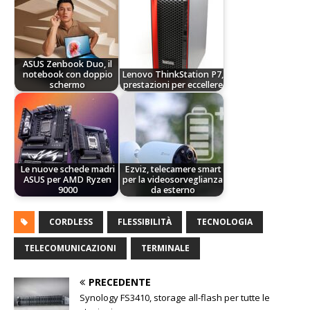
ASUS Zenbook Duo, il
notebook con doppio
Lenovo ThinkStation P7,
schermo
prestazioni per eccellere
Le nuove schede madri
Ezviz, telecamere smart
ASUS per AMD Ryzen
per la videosorveglianza
9000
da esterno
CORDLESS
FLESSIBILITÀ
TECNOLOGIA
TELECOMUNICAZIONI
TERMINALE
PRECEDENTE
Synology FS3410, storage all-flash per tutte le