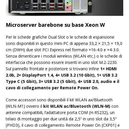
Microserver barebone su base Xeon W
Per le schede grafiche Dual Slot o le schede di espansione
sono disponibili in questo mini-PC di appena 33,2 × 21,5 × 19,0
cm (DWH) due slot PCI Express nel formato ×16-4.0 e ×4-3.0.
Senza dimenticare i moduli wireless (WLAN etc.) o le schede di
interfaccia che possono essere inseriti in uno slot M.2-2230.
Sul pannello frontale e posteriore si trovano infine
1× HDMI
2.0b, 2× DisplayPort 1.4, 4× USB 3.2 (10 Gbit), 1× USB 3.2
Type C (5 Gbit), 3× USB 3.2 (5 Gbit), 4× USB 2.0, audio e il
cavo di collegamento per Remote Power On.
Come accessori sono disponibili il kit WLAN ax/Bluetooth
(WLN-M1) ovvero il
kit WLAN ac/Bluetooth (WLN-M)
con
antenne compatibili, l’adattatore porta COM (H-RS232), un
telaio di montaggio per due unità da 2,5” in uno slot da 3,5”
(PHD3), il cavo di collegamento Remote Power On (CXP01) e