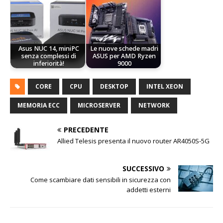
Asus NUC 14, miniPC
Le nuove schede madri
senza complessi di
ASUS per AMD Ryzen
inferiorità!
9000
CORE
CPU
DESKTOP
INTEL XEON
MEMORIA ECC
MICROSERVER
NETWORK
PRECEDENTE
Allied Telesis presenta il nuovo router AR4050S-5G
SUCCESSIVO
Come scambiare dati sensibili in sicurezza con
addetti esterni