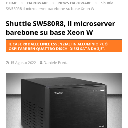
HOME
HARDWARE
NEWS HARDWARE
Shuttle
SW580R8, il microserver barebone su base Xeon W
Shuttle SW580R8, il microserver
barebone su base Xeon W
IL CASE R8 DALLE LINEE ESSENZIALI IN ALLUMINIO PUÒ
OSPITARE BEN QUATTRO DISCHI DISSI SATA DA 3,5”.
15 Agosto 2022
Daniele Preda