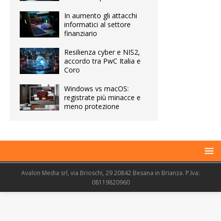
In aumento gli attacchi
informatici al settore
finanziario
Resilienza cyber e NIS2,
accordo tra PwC Italia e
Coro
Windows vs macOS:
registrate più minacce e
meno protezione
Avalon Media srl, via Brioschi, 29 20842 Besana in Brianza. P.Iva:
08119820960