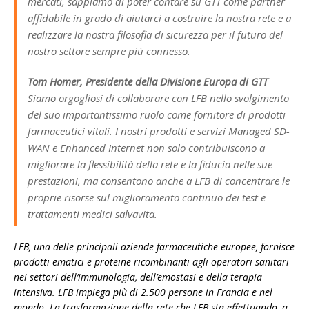
mercati, sappiamo di poter contare su GTT come partner
affidabile in grado di aiutarci a costruire la nostra rete e a
realizzare la nostra filosofia di sicurezza per il futuro del
nostro settore sempre più connesso.
Tom Homer, Presidente della Divisione Europa di GTT
Siamo orgogliosi di collaborare con LFB nello svolgimento
del suo importantissimo ruolo come fornitore di prodotti
farmaceutici vitali. I nostri prodotti e servizi Managed SD-
WAN e Enhanced Internet non solo contribuiscono a
migliorare la flessibilità della rete e la fiducia nelle sue
prestazioni, ma consentono anche a LFB di concentrare le
proprie risorse sul miglioramento continuo dei test e
trattamenti medici salvavita.
LFB, una delle principali aziende farmaceutiche europee, fornisce
prodotti ematici e proteine ricombinanti agli operatori sanitari
nei settori dell’immunologia, dell’emostasi e della terapia
intensiva. LFB impiega più di 2.500 persone in Francia e nel
mondo. La trasformazione della rete che LFB sta effettuando, a