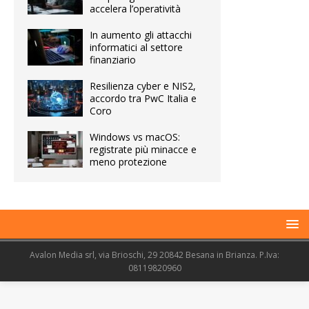
accelera l’operatività
In aumento gli attacchi
informatici al settore
finanziario
Resilienza cyber e NIS2,
accordo tra PwC Italia e
Coro
Windows vs macOS:
registrate più minacce e
meno protezione
Avalon Media srl, via Brioschi, 29 20842 Besana in Brianza. P.Iva:
08119820960