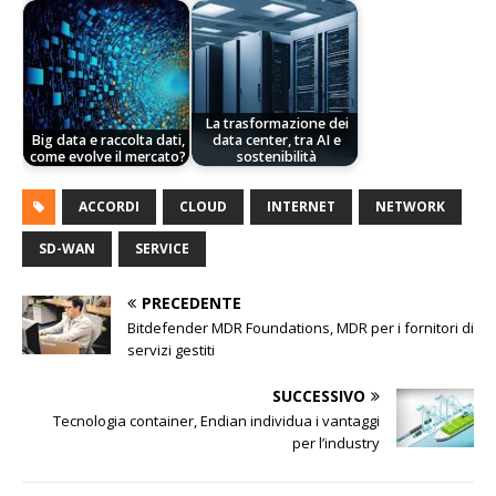
La trasformazione dei
Big data e raccolta dati,
data center, tra AI e
come evolve il mercato?
sostenibilità
ACCORDI
CLOUD
INTERNET
NETWORK
SD-WAN
SERVICE
PRECEDENTE
Bitdefender MDR Foundations, MDR per i fornitori di
servizi gestiti
SUCCESSIVO
Tecnologia container, Endian individua i vantaggi
per l’industry