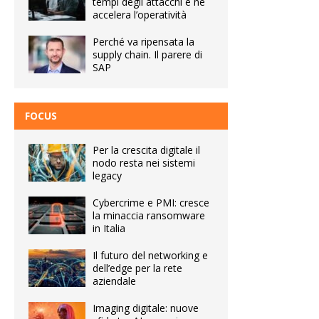
tempi degli attacchi e ne
accelera l’operatività
Perché va ripensata la
supply chain. Il parere di
SAP
FOCUS
Per la crescita digitale il
nodo resta nei sistemi
legacy
Cybercrime e PMI: cresce
la minaccia ransomware
in Italia
Il futuro del networking e
dell’edge per la rete
aziendale
Imaging digitale: nuove