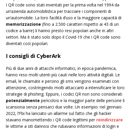
I QR code sono stati inventati per la prima volta nel 1994 da
un’azienda automobilistica per tracciare i componenti di
un’automobile. La loro facilità d’uso e la maggiore capacità di
memorizzazione
(fino a 2.500 caratteri rispetto ai 43 di un
codice a barre) li hanno presto resi popolari anche in altri
settori. Ma è stato solo dopo il Covid-19 che i QR code sono
diventati così popolari.
I consigli di CyberArk
Più di due anni di attacchi informatici, in epoca pandemica,
hanno reso molti utenti più cauti nelle loro attività digitali. Le
email, le chiamate e persino gli sms vengono esaminati con
attenzione, costringendo molti attaccanti a intensificare le loro
strategie di phishing. Eppure, i codici QR non sono considerati
potenzialmente
pericolosi e la maggior parte delle persone li
scansiona senza pensarci due volte. Un esempio: nel gennaio
2022, l’Fbi ha lanciato un allarme sul fatto che gli hacker
stavano manomettendo i QR code legittimi per
reindirizzare
le vittime a siti dannosi che rubavano informazioni di login e