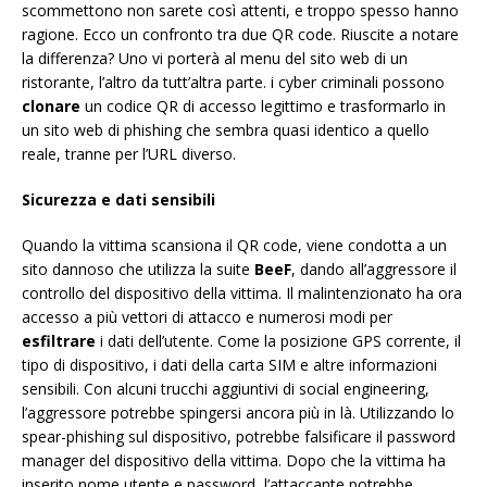
scommettono non sarete così attenti, e troppo spesso hanno
ragione. Ecco un confronto tra due QR code. Riuscite a notare
la differenza? Uno vi porterà al menu del sito web di un
ristorante, l’altro da tutt’altra parte. i cyber criminali possono
clonare
un codice QR di accesso legittimo e trasformarlo in
un sito web di phishing che sembra quasi identico a quello
reale, tranne per l’URL diverso.
Sicurezza e dati sensibili
Quando la vittima scansiona il QR code, viene condotta a un
sito dannoso che utilizza la suite
BeeF
, dando all’aggressore il
controllo del dispositivo della vittima. Il malintenzionato ha ora
accesso a più vettori di attacco e numerosi modi per
esfiltrare
i dati dell’utente. Come la posizione GPS corrente, il
tipo di dispositivo, i dati della carta SIM e altre informazioni
sensibili. Con alcuni trucchi aggiuntivi di social engineering,
l’aggressore potrebbe spingersi ancora più in là. Utilizzando lo
spear-phishing sul dispositivo, potrebbe falsificare il password
manager del dispositivo della vittima. Dopo che la vittima ha
inserito nome utente e password, l’attaccante potrebbe