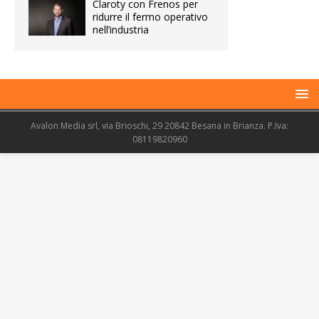
Claroty con Frenos per
ridurre il fermo operativo
nell’industria
Avalon Media srl, via Brioschi, 29 20842 Besana in Brianza. P.Iva:
08119820960