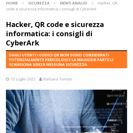
HOME
SICUREZZA
NEWS ANALISI
Hacker, QR
code e sicurezza informatica: i consigli di CyberArk
Hacker, QR code e sicurezza
informatica: i consigli di
CyberArk
DAGLI UTENTI I CODICI QR NON SONO CONSIDERATI
POTENZIALMENTE PERICOLOSI E LA MAGGIOR PARTE LI
SCANSIONA SENZA NESSUNA SICUREZZA.
15 Luglio 2022
Barbara Tomasi