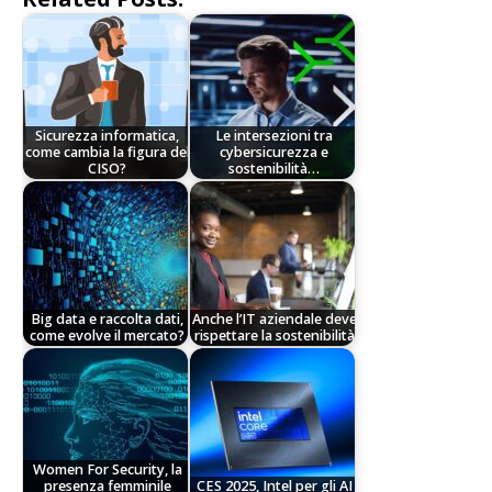
Sicurezza informatica,
Le intersezioni tra
come cambia la figura del
cybersicurezza e
CISO?
sostenibilità…
Big data e raccolta dati,
Anche l’IT aziendale deve
come evolve il mercato?
rispettare la sostenibilità
Women For Security, la
presenza femminile
CES 2025, Intel per gli AI