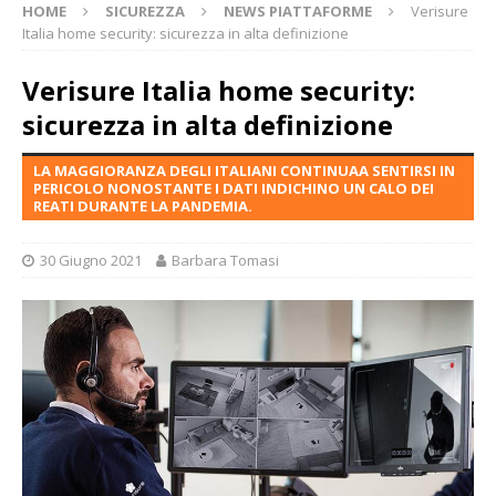
HOME
SICUREZZA
NEWS PIATTAFORME
Verisure
Italia home security: sicurezza in alta definizione
Verisure Italia home security:
sicurezza in alta definizione
LA MAGGIORANZA DEGLI ITALIANI CONTINUAA SENTIRSI IN
PERICOLO NONOSTANTE I DATI INDICHINO UN CALO DEI
REATI DURANTE LA PANDEMIA.
30 Giugno 2021
Barbara Tomasi