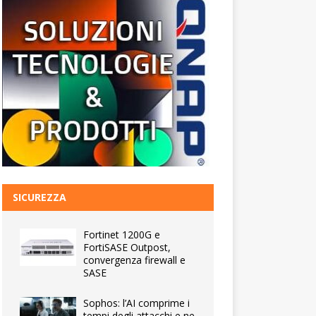
SICUREZZA
Fortinet 1200G e
FortiSASE Outpost,
convergenza firewall e
SASE
Sophos: l’AI comprime i
tempi degli attacchi e ne