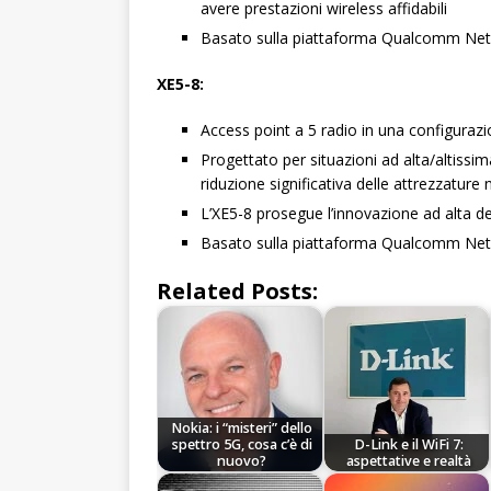
avere prestazioni wireless affidabili
Basato sulla piattaforma Qualcomm Net
XE5-8:
Access point a 5 radio in una configura
Progettato per situazioni ad alta/altissi
riduzione significativa delle attrezzature 
L’XE5-8 prosegue l’innovazione ad alta den
Basato sulla piattaforma Qualcomm Net
Related Posts:
Nokia: i “misteri” dello
spettro 5G, cosa c’è di
D-Link e il WiFi 7:
nuovo?
aspettative e realtà