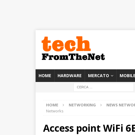
HOME
HARDWARE
MERCATO
MOBIL
HOME
NETWORKING
NEWS NETWO
Networks
Access point WiFi 6E