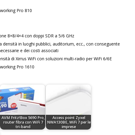
working Pro 810
zione 8×8/4×4 con doppi SDR a 5/6 GHz
ma densità in luoghi pubblici, auditorium, ecc., con conseguente
necessarie e dei costi associati
sità di Xirrus WiFi con soluzioni multi-radio per WiFi 6/6E
working Pro 1610
AVM Fritz!Box 5690 Pro,
Access point Zyxel
router fibra con WiFi 7
NWA130BE, WiFi 7 per le
tri-band
imprese