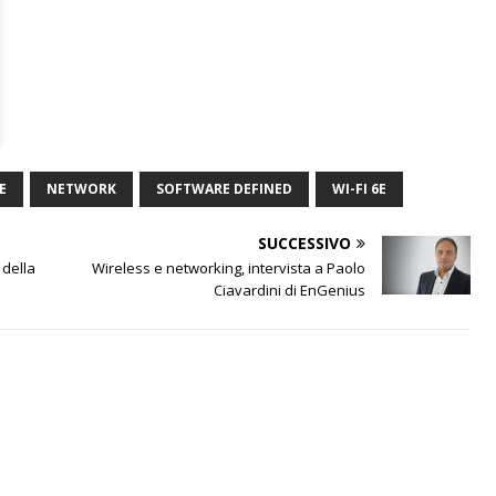
E
NETWORK
SOFTWARE DEFINED
WI-FI 6E
SUCCESSIVO
 della
Wireless e networking, intervista a Paolo
Ciavardini di EnGenius