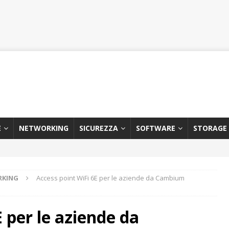
E
NETWORKING
SICUREZZA
SOFTWARE
STORAGE
RKING
Access point WiFi 6E per le aziende da Cambium
 per le aziende da