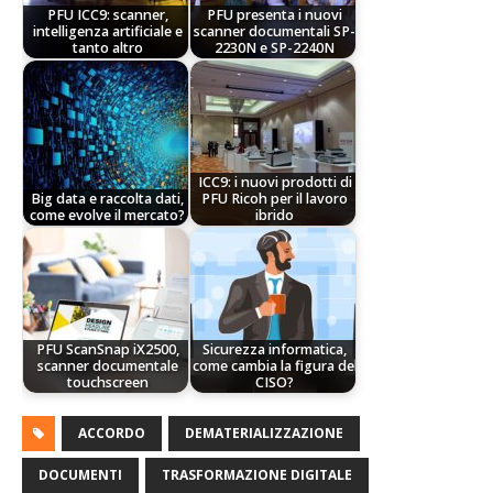
PFU ICC9: scanner,
PFU presenta i nuovi
intelligenza artificiale e
scanner documentali SP-
tanto altro
2230N e SP-2240N
ICC9: i nuovi prodotti di
Big data e raccolta dati,
PFU Ricoh per il lavoro
come evolve il mercato?
ibrido
PFU ScanSnap iX2500,
Sicurezza informatica,
scanner documentale
come cambia la figura del
touchscreen
CISO?
ACCORDO
DEMATERIALIZZAZIONE
DOCUMENTI
TRASFORMAZIONE DIGITALE