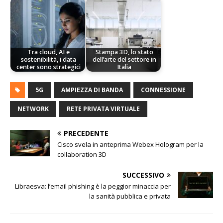
Tra cloud, AI e
Stampa 3D, lo stato
sostenibilità, i data
dell’arte del settore in
center sono strategici
Italia
5G
AMPIEZZA DI BANDA
CONNESSIONE
NETWORK
RETE PRIVATA VIRTUALE
PRECEDENTE
Cisco svela in anteprima Webex Hologram per la
collaboration 3D
SUCCESSIVO
Libraesva: l’email phishing è la peggior minaccia per
la sanità pubblica e privata