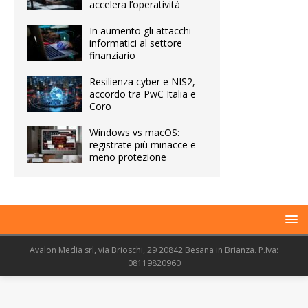
accelera l’operatività
In aumento gli attacchi
informatici al settore
finanziario
Resilienza cyber e NIS2,
accordo tra PwC Italia e
Coro
Windows vs macOS:
registrate più minacce e
meno protezione
Avalon Media srl, via Brioschi, 29 20842 Besana in Brianza. P.Iva:
08119820960