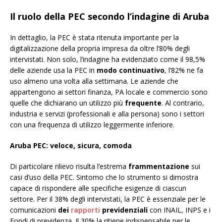
Il ruolo della PEC secondo l’indagine di Aruba
In dettaglio, la PEC è stata ritenuta importante per la
digitalizzazione della propria impresa da oltre l’80% degli
intervistati. Non solo, l’indagine ha evidenziato come il 98,5%
delle aziende usa la PEC in
modo continuativo
, l’82% ne fa
uso almeno una volta alla settimana. Le aziende che
appartengono ai settori finanza, PA locale e commercio sono
quelle che dichiarano un utilizzo più
frequente
. Al contrario,
industria e servizi (professionali e alla persona) sono i settori
con una frequenza di utilizzo leggermente inferiore.
Aruba PEC: veloce, sicura, comoda
Di particolare rilievo risulta l’estrema
frammentazione
sui
casi d’uso della PEC. Sintomo che lo strumento si dimostra
capace di rispondere alle specifiche esigenze di ciascun
settore. Per il 38% degli intervistati, la PEC è essenziale per le
comunicazioni
dei
rapporti
previdenziali
con INAIL, INPS e i
Fondi di previdenza. Il 30% la ritiene indispensabile per le