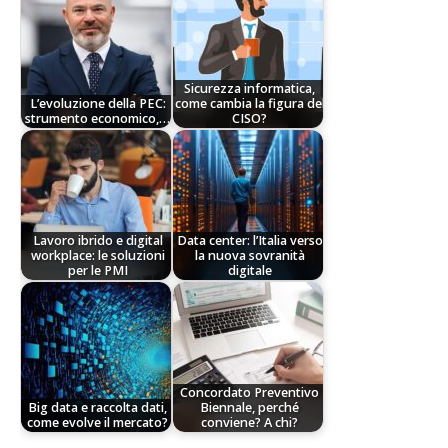
Sicurezza informatica,
L’evoluzione della PEC:
come cambia la figura del
strumento economico,…
CISO?
Lavoro ibrido e digital
Data center: l’Italia verso
workplace: le soluzioni
la nuova sovranità
per le PMI
digitale
Concordato Preventivo
Big data e raccolta dati,
Biennale, perché
come evolve il mercato?
conviene? A chi?