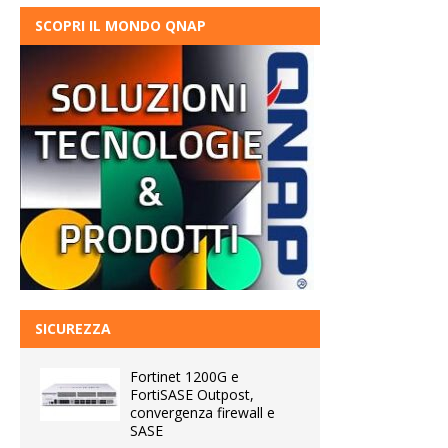
SCOPRI IL MONDO QNAP
SICUREZZA
Fortinet 1200G e
FortiSASE Outpost,
convergenza firewall e
SASE