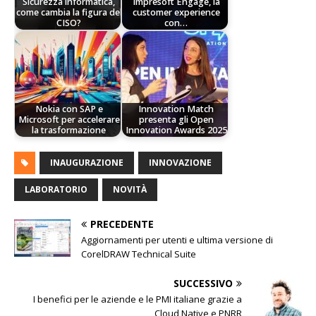
Sicurezza informatica,
Impresoft Engage, la
come cambia la figura del
customer experience
CISO?
con…
Nokia con SAP e
Innovation Match
Microsoft per accelerare
presenta gli Open
la trasformazione
Innovation Awards 2025
INAUGURAZIONE
INNOVAZIONE
LABORATORIO
NOVITÀ
PRECEDENTE
Aggiornamenti per utenti e ultima versione di
CorelDRAW Technical Suite
SUCCESSIVO
I benefici per le aziende e le PMI italiane grazie a
Cloud Native e PNRR