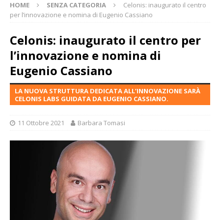
HOME
SENZA CATEGORIA
Celonis: inaugurato il centro
per l’innovazione e nomina di Eugenio Cassiano
Celonis: inaugurato il centro per
l’innovazione e nomina di
Eugenio Cassiano
LA NUOVA STRUTTURA DEDICATA ALL’INNOVAZIONE SARÀ
CELONIS LABS GUIDATA DA EUGENIO CASSIANO.
11 Ottobre 2021
Barbara Tomasi