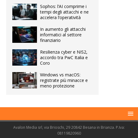
Sophos: l’AI comprime i
tempi degli attacchi e ne
accelera l’operatività
In aumento gli attacchi
informatici al settore
finanziario
Resilienza cyber e NIS2,
accordo tra PwC Italia e
Coro
Windows vs macOS:
registrate più minacce e
meno protezione
Avalon Media srl, via Brioschi, 29 20842 Besana in Brianza. P.Iva:
08119820960