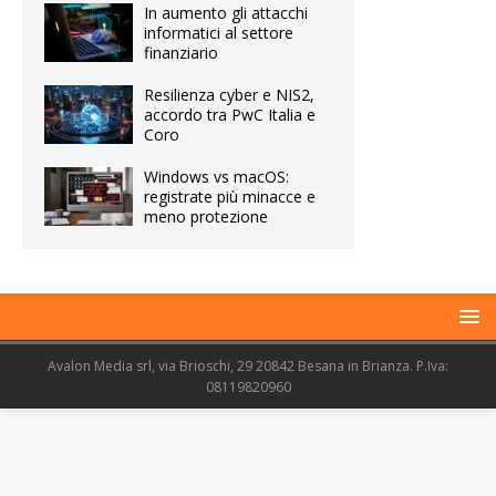
In aumento gli attacchi
informatici al settore
finanziario
Resilienza cyber e NIS2,
accordo tra PwC Italia e
Coro
Windows vs macOS:
registrate più minacce e
meno protezione
Avalon Media srl, via Brioschi, 29 20842 Besana in Brianza. P.Iva:
08119820960