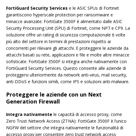
FortiGuard Security Services
e le ASIC SPUs di Fortinet
garantiscono hyperscale protection per ransomware e
minacce avanzate: FortiGate 3500F è alimentato dalle ASIC
Security Processing Unit (SPU) di Fortinet, come NP7 e CP9. La
soluzione offre un rating di sicurezza computazionale 6 volte
più alto del settore in termini di prestazioni rispetto ai
concorrenti per rilevare gli attacchi. E proteggere le aziende da
attacchi basati su rete, applicazioni e file e molte altre minacce
sofisticate. FortiGate 3500F si integra anche nativamente con
FortiGuard Security Services. Questo consente alle aziende di
proteggersi ulteriormente da network anti-virus, mail security,
anti-DDoS e funzioni simili, come IPS e soluzioni anti-malware.
Proteggere le aziende con un Next
Generation Firewall
Integra nativamente
le capacità di accesso proxy, come
Zero Trust Network Access (ZTNA): FortiGate 3500F è l’unico
NGFW del settore che integra nativamente le funzionalità di
accesso proxy per consentire zero trust network access