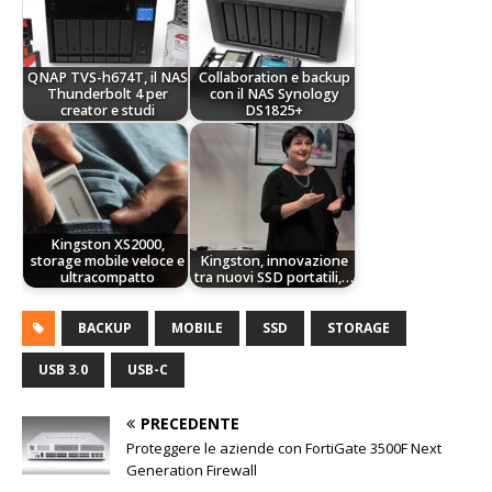
QNAP TVS-h674T, il NAS
Collaboration e backup
Thunderbolt 4 per
con il NAS Synology
creator e studi
DS1825+
Kingston XS2000,
storage mobile veloce e
Kingston, innovazione
ultracompatto
tra nuovi SSD portatili,…
BACKUP
MOBILE
SSD
STORAGE
USB 3.0
USB-C
PRECEDENTE
Proteggere le aziende con FortiGate 3500F Next
Generation Firewall