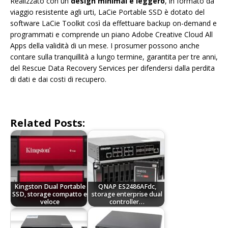
Realizzato con un
design minimal e leggero
, in formato da
viaggio resistente agli urti, LaCie Portable SSD è dotato del
software LaCie Toolkit così da effettuare backup on-demand e
programmati e comprende un piano Adobe Creative Cloud All
Apps della validità di un mese. I prosumer possono anche
contare sulla tranquillità a lungo termine, garantita per tre anni,
del Rescue Data Recovery Services per difendersi dalla perdita
di dati e dai costi di recupero.
Related Posts:
Kingston Dual Portable
QNAP ES2486AFdc,
SSD, storage compatto e
storage enterprise dual
veloce
controller…