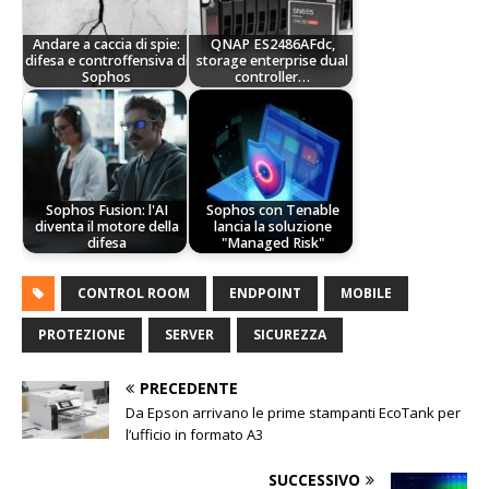
Andare a caccia di spie:
QNAP ES2486AFdc,
difesa e controffensiva di
storage enterprise dual
Sophos
controller…
Sophos Fusion: l'AI
Sophos con Tenable
diventa il motore della
lancia la soluzione
difesa
"Managed Risk"
CONTROL ROOM
ENDPOINT
MOBILE
PROTEZIONE
SERVER
SICUREZZA
PRECEDENTE
Da Epson arrivano le prime stampanti EcoTank per
l’ufficio in formato A3
SUCCESSIVO