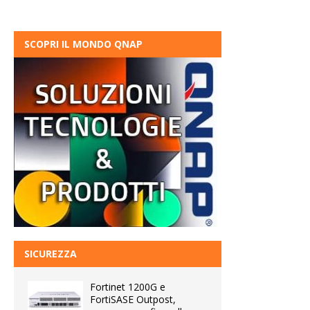
SCOPRI IL MONDO QNAP
SICUREZZA
Fortinet 1200G e
FortiSASE Outpost,