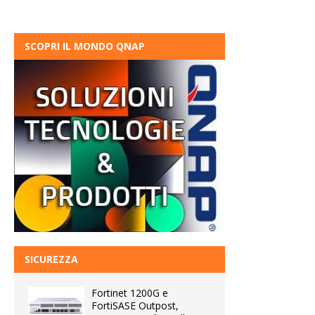
SCOPRI IL MONDO QNAP
SICUREZZA
Fortinet 1200G e
FortiSASE Outpost,