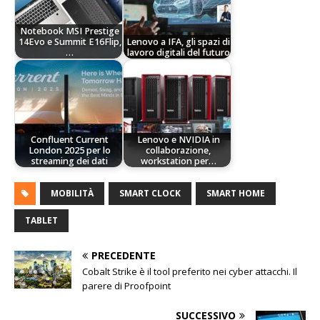
Notebook MSI Prestige
14Evo e Summit E16Flip,
Lenovo a IFA, gli spazi di
…
lavoro digitali del futuro
Confluent Current
Lenovo e NVIDIA in
London 2025 per lo
collaborazione,
streaming dei dati
workstation per…
MOBILITÀ
SMART CLOCK
SMART HOME
TABLET
PRECEDENTE
Cobalt Strike è il tool preferito nei cyber attacchi. Il
parere di Proofpoint
SUCCESSIVO