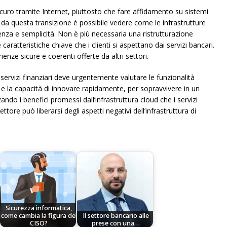
curo tramite Internet, piuttosto che fare affidamento su sistemi
 da questa transizione è possibile vedere come le infrastrutture
enza e semplicità. Non è più necessaria una ristrutturazione
 caratteristiche chiave che i clienti si aspettano dai servizi bancari.
nze sicure e coerenti offerte da altri settori.
 servizi finanziari deve urgentemente valutare le funzionalità
ti e la capacità di innovare rapidamente, per sopravvivere in un
o i benefici promessi dall’infrastruttura cloud che i servizi
tore può liberarsi degli aspetti negativi dell’infrastruttura di
Sicurezza informatica,
come cambia la figura del
Il settore bancario alle
CISO?
prese con una…