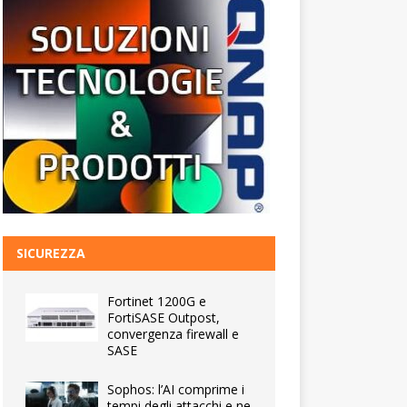
SICUREZZA
Fortinet 1200G e
FortiSASE Outpost,
convergenza firewall e
SASE
Sophos: l’AI comprime i
tempi degli attacchi e ne