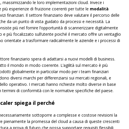
e, massimizzando le loro implementazioni cloud. Invece i
più esperienze di fruizione coerenti per tutte le
modalità
izi finanziari. Il settore finanziario deve valutare il percorso delle
 che da un punto di vista guidato da processi e necessità. La
nsiste più nel fornire l’opportunità di scannerizzare digitalmente
e più focalizzato sull’utente poiché il mercato offre un ventaglio
ono orientate a trasformare radicalmente le aziende e i processi di
ettore finanziario spera di adattarsi a nuovi modelli di business.
tto il mondo in modo coerente. L’agilità sul mercato è più
rodotti globalmente in particolar modo per i team finanziari
edono diversi marchi per differenziarsi sui mercati regionali, e
llo operativo. I mercati hanno richieste molto diverse in base
in termini di conformità con le normative specifiche del paese.
caler spiega il perché
 necessariamente sottoporre a complesse e costose revisioni la
zare pienamente la promessa del cloud a causa di queste crescenti
tura a prova di futuro che possa supportare requisiti flessibili