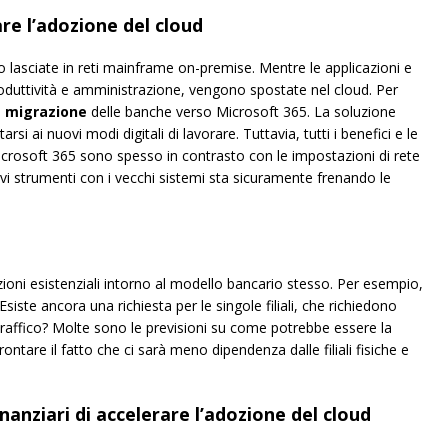
are l’adozione del cloud
 lasciate in reti mainframe on-premise. Mentre le applicazioni e
produttività e amministrazione, vengono spostate nel cloud. Per
a
migrazione
delle banche verso Microsoft 365. La soluzione
si ai nuovi modi digitali di lavorare. Tuttavia, tutti i benefici e le
rosoft 365 sono spesso in contrasto con le impostazioni di rete
vi strumenti con i vecchi sistemi sta sicuramente frenando le
zioni esistenziali intorno al modello bancario stesso. Per esempio,
siste ancora una richiesta per le singole filiali, che richiedono
traffico? Molte sono le previsioni su come potrebbe essere la
ffrontare il fatto che ci sarà meno dipendenza dalle filiali fisiche e
finanziari di accelerare l’adozione del cloud