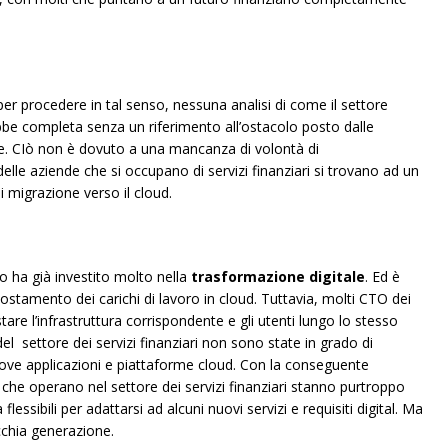
per procedere in tal senso, nessuna analisi di come il settore
bbe completa senza un riferimento all’ostacolo posto dalle
ore. CIò non è dovuto a una mancanza di volontà di
elle aziende che si occupano di servizi finanziari si trovano ad un
i migrazione verso il cloud.
so ha già investito molto nella
trasformazione digitale
. Ed è
ostamento dei carichi di lavoro in cloud. Tuttavia, molti CTO dei
stare l’infrastruttura corrispondente e gli utenti lungo lo stesso
l settore dei servizi finanziari non sono state in grado di
uove applicazioni e piattaforme cloud. Con la conseguente
che operano nel settore dei servizi finanziari stanno purtroppo
lessibili per adattarsi ad alcuni nuovi servizi e requisiti digital. Ma
cchia generazione.