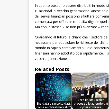
In quanto possono essere distribuiti in modo si
IT aziendali di vecchia generazione. Anche solo
dei servizi finanziari possono sfruttare conveni
complicata per offrire in modalità digitale quelle
Ma con le stesse – se non più avanzate – esperie
Guardando al futuro, è chiaro che il settore dei
necessarie per soddisfare le richieste dei clien
mondo in rapido cambiamento. Solo concretizzand
finanziari hanno adottato così rapidamente, il set
vecchia generazione.
Related Posts:
Zero trust: Zscaler
Big data e raccolta dati,
protegge le aziende dai
come evolve il mercato?
cyber criminali