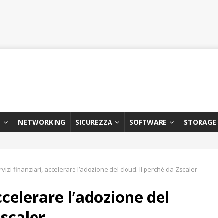
E
NETWORKING
SICUREZZA
SOFTWARE
STORAGE
rvizi finanziari, accelerare l’adozione del cloud. Il perché da Zscaler
ccelerare l’adozione del
Zscaler