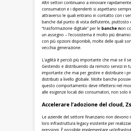
Altri settori continuano a innovare rapidament
consumatori e i dipendenti si aspettano sempre 
attraverso le quali entrano in contatto con i serv
banche dal punto di vista dell’utente, piuttosto
“trasformazione digitale” per le
banche n
on co
un assegno – l’ecosistema è molto più dinamico 
con più opzioni disponibili, molte delle quali s
vecchia generazione.
L’agilità è perciò più importante che mai se il s
Gestendo e distribuendo da remoto servizi in tu
importante che mai per gestire e distribuire i p
distribuiti a livello globale. Molte banche possi
questo comportamento deve riflettersi nel mode
alle esigenze locali dei consumatori, non solo 
Accelerare l’adozione del cloud, Zs
Le aziende del settore finanziario non devono
loro infrastruttura legacy esistente per realiz
pressioni. È possibile implementare un’infrastrut