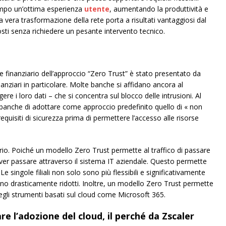
empo un’ottima esperienza
utente
, aumentando la produttività e
la vera trasformazione della rete porta a risultati vantaggiosi dal
costi senza richiedere un pesante intervento tecnico.
e finanziario dell’approccio “Zero Trust” è stato presentato da
nanziari in particolare. Molte banche si affidano ancora al
re i loro dati – che si concentra sul blocco delle intrusioni. Al
 banche di adottare come approccio predefinito quello di « non
 requisiti di sicurezza prima di permettere l’accesso alle risorse
io. Poiché un modello Zero Trust permette al traffico di passare
over passare attraverso il sistema IT aziendale. Questo permette
e singole filiali non solo sono più flessibili e significativamente
ono drasticamente ridotti. Inoltre, un modello Zero Trust permette
degli strumenti basati sul cloud come Microsoft 365.
are l’adozione del cloud, il perché da Zscaler