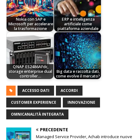
Nokia con SAP e
ERP e intelligenza
Microsoft per accelerare
artificiale come
la trasformazione
piattaforma aziendale
QNAP ES2486AFdc,
storage enterprise dual
Big data e raccolta dati,
controller…
come evolve il mercato?
ACCESSO DATI
ACCORDI
CUSTOMER EXPERIENCE
INNOVAZIONE
OMNICANALITÀ INTEGRATA
PRECEDENTE
Managed Service Provider, Achab introduce nuove