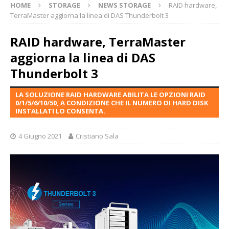
HOME
STORAGE
NEWS STORAGE
RAID hardware,
TerraMaster aggiorna la linea di DAS Thunderbolt 3
RAID hardware, TerraMaster
aggiorna la linea di DAS
Thunderbolt 3
LA SOLUZIONE RAID HARDWARE ABILITA LE OPZIONI RAID
0/1/5/6/10/50, A CONDIZIONE CHE IL NUMERO DI HARD DISK
INSTALLATI LO CONSENTA.
4 Giugno 2021
Cristiano Sala