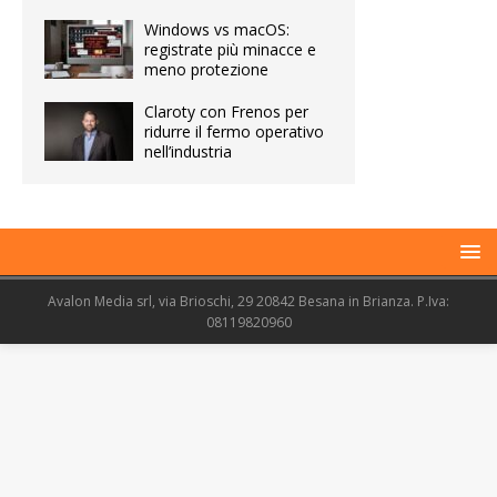
Windows vs macOS:
registrate più minacce e
meno protezione
Claroty con Frenos per
ridurre il fermo operativo
nell’industria
Avalon Media srl, via Brioschi, 29 20842 Besana in Brianza. P.Iva:
08119820960