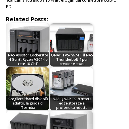
ricaricati sfruttando i 15 Watt erogati dal connettore USB-C
PD.
Related Posts:
NAS Asustor Lockerstor
QNAP TVS-h674T, il NAS
4 Gen3, Ryzen V3C14 e
Thunderbolt 4 per
rete 10 GbE
creator e studi
Scegliere l’hard disk più
NAS QNAP TS-h765eU,
adatto, la guida di
edge storage a
Toshiba
profondità ridotta