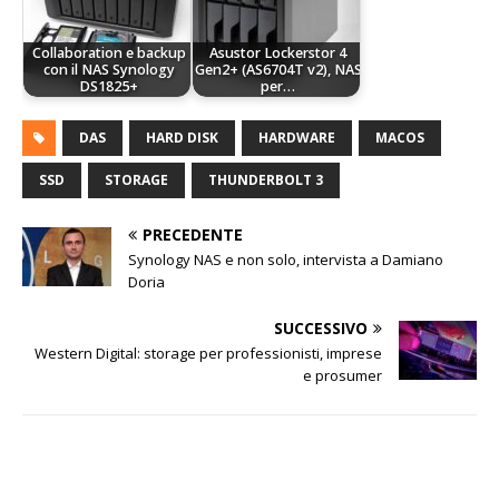
Collaboration e backup
Asustor Lockerstor 4
con il NAS Synology
Gen2+ (AS6704T v2), NAS
DS1825+
per…
DAS
HARD DISK
HARDWARE
MACOS
SSD
STORAGE
THUNDERBOLT 3
PRECEDENTE
Synology NAS e non solo, intervista a Damiano
Doria
SUCCESSIVO
Western Digital: storage per professionisti, imprese
e prosumer