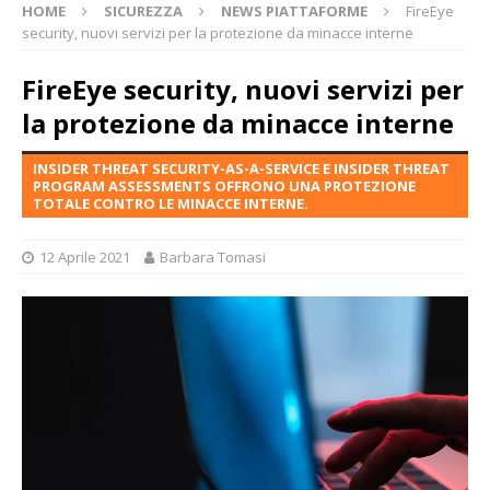
HOME
SICUREZZA
NEWS PIATTAFORME
FireEye
security, nuovi servizi per la protezione da minacce interne
FireEye security, nuovi servizi per
la protezione da minacce interne
INSIDER THREAT SECURITY-AS-A-SERVICE E INSIDER THREAT
PROGRAM ASSESSMENTS OFFRONO UNA PROTEZIONE
TOTALE CONTRO LE MINACCE INTERNE.
12 Aprile 2021
Barbara Tomasi