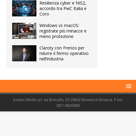
Resilienza cyber e NIS2,
accordo tra PwC Italia e
Coro
Windows vs macOS:
registrate più minacce e
meno protezione
Claroty con Frenos per
ridurre il fermo operativo
nell’industria
Avalon Media srl, via Brioschi, 29 20842 Besana in Brianza. P.Iva:
08119820960