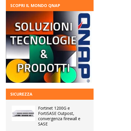
SCOPRI IL MONDO QNAP
SICUREZZA
Fortinet 1200G e
FortiSASE Outpost,
convergenza firewall e
SASE