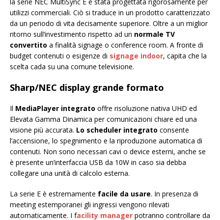
la serie NEC MultiSync E è stata progettata rigorosamente per
utilizzi commerciali. Ciò si traduce in un prodotto caratterizzato
da un periodo di vita decisamente superiore. Oltre a un miglior
ritorno sull’investimento rispetto ad un
normale TV
convertito
a finalità signage o conference room. A fronte di
budget contenuti o esigenze di
signage indoor
, capita che la
scelta cada su una comune televisione.
Sharp/NEC display grande formato
Il
MediaPlayer integrato
offre risoluzione nativa UHD ed
Elevata Gamma Dinamica per comunicazioni chiare ed una
visione più accurata.
Lo scheduler integrato
consente
l’accensione, lo spegnimento e la riproduzione automatica di
contenuti. Non sono necessari cavi o device esterni, anche se
è presente un’interfaccia USB da 10W in caso sia debba
collegare una unità di calcolo esterna.
La serie E è estremamente
facile da usare
. In presenza di
meeting estemporanei gli ingressi vengono rilevati
automaticamente. I f
acility manager
potranno controllare da