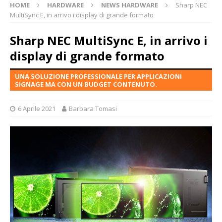
HOME
HARDWARE
NEWS HARDWARE
Sharp NEC
MultiSync E, in arrivo i display di grande formato
Sharp NEC MultiSync E, in arrivo i
display di grande formato
UNA SOLUZIONE PROFESSIONALE PER APPLICAZIONI
SIGNAGE MA CON UN BUDGET CONTENUTO.
6 Aprile 2021
Barbara Tomasi