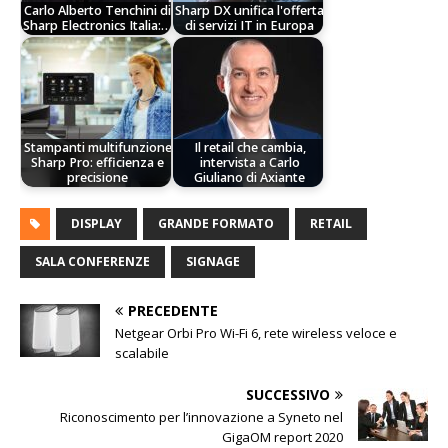
Carlo Alberto Tenchini di
Sharp DX unifica l'offerta
Sharp Electronics Italia:…
di servizi IT in Europa
Stampanti multifunzione
Il retail che cambia,
Sharp Pro: efficienza e
intervista a Carlo
precisione
Giuliano di Axiante
DISPLAY
GRANDE FORMATO
RETAIL
SALA CONFERENZE
SIGNAGE
PRECEDENTE
Netgear Orbi Pro Wi-Fi 6, rete wireless veloce e
scalabile
SUCCESSIVO
Riconoscimento per l’innovazione a Syneto nel
GigaOM report 2020