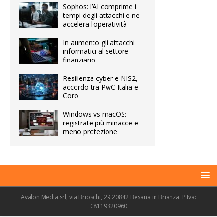
Sophos: l’AI comprime i
tempi degli attacchi e ne
accelera l’operatività
In aumento gli attacchi
informatici al settore
finanziario
Resilienza cyber e NIS2,
accordo tra PwC Italia e
Coro
Windows vs macOS:
registrate più minacce e
meno protezione
Avalon Media srl, via Brioschi, 29 20842 Besana in Brianza. P.Iva:
08119820960