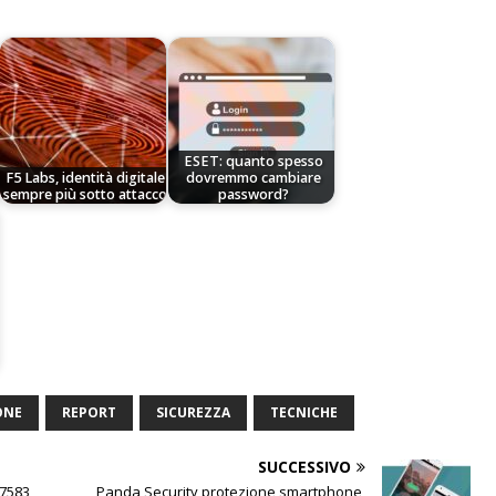
ESET: quanto spesso
F5 Labs, identità digitale
dovremmo cambiare
sempre più sotto attacco
password?
ONE
REPORT
SICUREZZA
TECNICHE
SUCCESSIVO
 7583
Panda Security protezione smartphone,