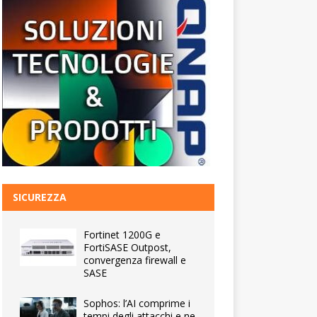
SICUREZZA
Fortinet 1200G e
FortiSASE Outpost,
convergenza firewall e
SASE
Sophos: l’AI comprime i
tempi degli attacchi e ne