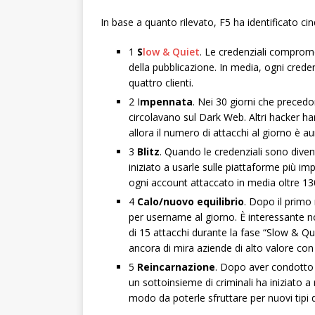
In base a quanto rilevato, F5 ha identificato cinq
1
S
low & Quiet
. Le credenziali comprome
della pubblicazione. In media, ogni creden
quattro clienti.
2 I
mpennata
. Nei 30 giorni che precedo
circolavano sul Dark Web. Altri hacker h
allora il numero di attacchi al giorno è
3
Blitz
. Quando le credenziali sono diventa
iniziato a usarle sulle piattaforme più i
ogni account attaccato in media oltre 130
4
Calo/nuovo equilibrio
. Dopo il primo
per username al giorno. È interessante n
di 15 attacchi durante la fase “Slow & Q
ancora di mira aziende di alto valore con 
5
Reincarnazione
. Dopo aver condotto a
un sottoinsieme di criminali ha iniziato a 
modo da poterle sfruttare per nuovi tipi d