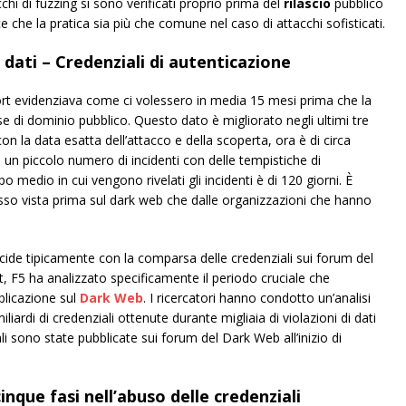
hi di fuzzing si sono verificati proprio prima del
rilascio
pubblico
 che la pratica sia più che comune nel caso di attacchi sofisticati.
dati – Credenziali di autenticazione
port evidenziava come ci volessero in media 15 mesi prima che la
e di dominio pubblico. Questo dato è migliorato negli ultimi tre
con la data esatta dell’attacco e della scoperta, ora è di circa
 un piccolo numero di incidenti con delle tempistiche di
po medio in cui vengono rivelati gli incidenti è di 120 giorni. È
esso vista prima sul dark web che dalle organizzazioni che hanno
oincide tipicamente con la comparsa delle credenziali sui forum del
t, F5 ha analizzato specificamente il periodo cruciale che
bblicazione sul
Dark Web
. I ricercatori hanno condotto un’analisi
iardi di credenziali ottenute durante migliaia di violazioni di dati
li sono state pubblicate sui forum del Dark Web all’inizio di
inque fasi nell’abuso delle credenziali