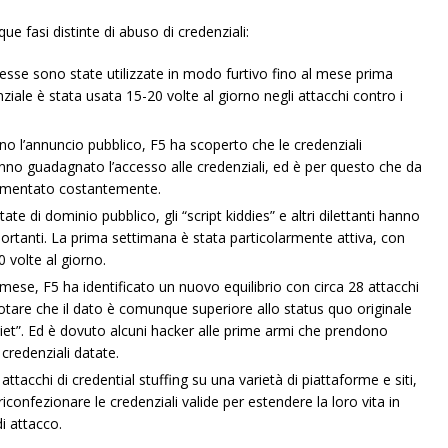
ue fasi distinte di abuso di credenziali:
sse sono state utilizzate in modo furtivo fino al mese prima
ziale è stata usata 15-20 volte al giorno negli attacchi contro i
no l’annuncio pubblico, F5 ha scoperto che le credenziali
anno guadagnato l’accesso alle credenziali, ed è per questo che da
 aumentato costantemente.
te di dominio pubblico, gli “script kiddies” e altri dilettanti hanno
mportanti. La prima settimana è stata particolarmente attiva, con
 volte al giorno.
 mese, F5 ha identificato un nuovo equilibrio con circa 28 attacchi
otare che il dato è comunque superiore allo status quo originale
uiet”. Ed è dovuto alcuni hacker alle prime armi che prendono
credenziali datate.
ttacchi di credential stuffing su una varietà di piattaforme e siti,
riconfezionare le credenziali valide per estendere la loro vita in
i attacco.