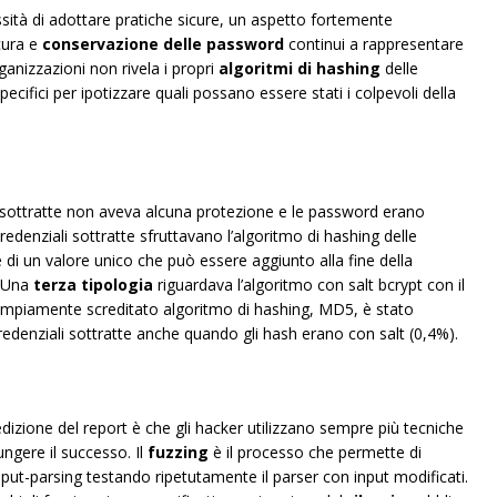
ità di adottare pratiche sicure, un aspetto fortemente
cura e
conservazione delle password
continui a rappresentare
ganizzazioni non rivela i propri
algoritmi di hashing
delle
pecifici per ipotizzare quali possano essere stati i colpevoli della
sottratte non aveva alcuna protezione e le password erano
edenziali sottratte sfruttavano l’algoritmo di hashing delle
di un valore unico che può essere aggiunto alla fine della
. Una
terza tipologia
riguardava l’algoritmo con salt bcrypt con il
’ampiamente screditato algoritmo di hashing, MD5, è stato
credenziali sottratte anche quando gli hash erano con salt (0,4%).
dizione del report è che gli hacker utilizzano sempre più tecniche
iungere il successo. Il
fuzzing
è il processo che permette di
input-parsing testando ripetutamente il parser con input modificati.