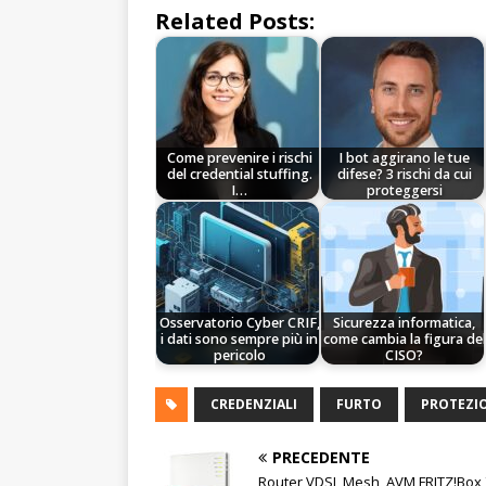
Related Posts:
Come prevenire i rischi
I bot aggirano le tue
del credential stuffing.
difese? 3 rischi da cui
I…
proteggersi
Osservatorio Cyber CRIF,
Sicurezza informatica,
i dati sono sempre più in
come cambia la figura del
pericolo
CISO?
CREDENZIALI
FURTO
PROTEZI
PRECEDENTE
Router VDSL Mesh, AVM FRITZ!Box