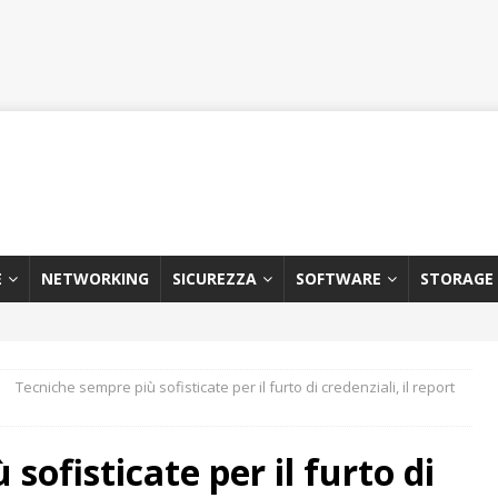
E
NETWORKING
SICUREZZA
SOFTWARE
STORAGE
Tecniche sempre più sofisticate per il furto di credenziali, il report
sofisticate per il furto di