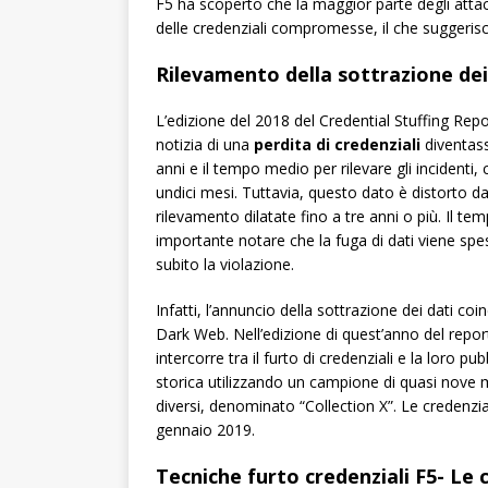
F5 ha scoperto che la maggior parte degli attacc
delle credenziali compromesse, il che suggerisce
Rilevamento della sottrazione dei 
L’edizione del 2018 del Credential Stuffing Re
notizia di una
perdita di credenziali
diventass
anni e il tempo medio per rilevare gli incidenti, 
undici mesi. Tuttavia, questo dato è distorto da
rilevamento dilatate fino a tre anni o più. Il tem
importante notare che la fuga di dati viene sp
subito la violazione.
Infatti, l’annuncio della sottrazione dei dati c
Dark Web. Nell’edizione di quest’anno del repor
intercorre tra il furto di credenziali e la loro pu
storica utilizzando un campione di quasi nove mil
diversi, denominato “Collection X”. Le credenzia
gennaio 2019.
Tecniche furto credenziali F5-
Le c