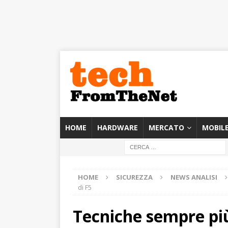
HOME
HARDWARE
MERCATO
MOBIL
HOME
SICUREZZA
NEWS ANALISI
di F5
Tecniche sempre più 