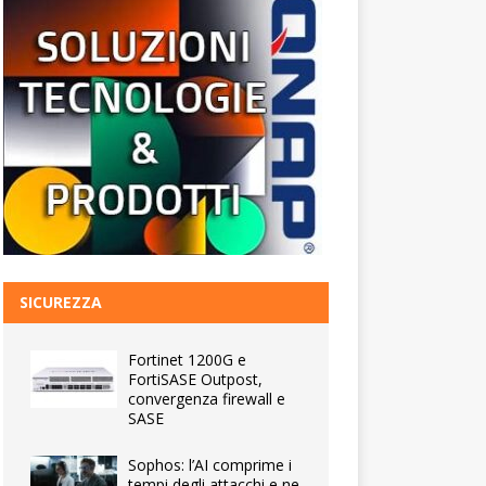
SICUREZZA
Fortinet 1200G e
FortiSASE Outpost,
convergenza firewall e
SASE
Sophos: l’AI comprime i
tempi degli attacchi e ne