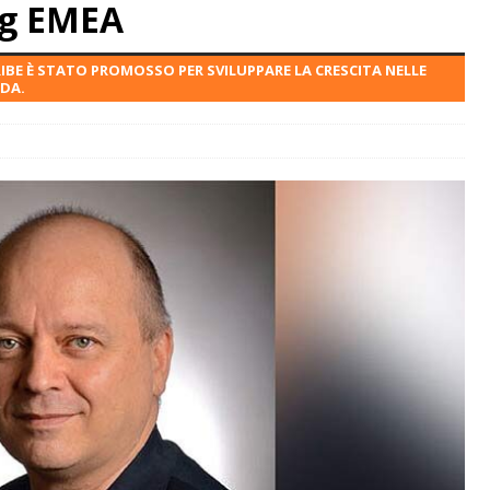
ng EMEA
IBE È STATO PROMOSSO PER SVILUPPARE LA CRESCITA NELLE
NDA.