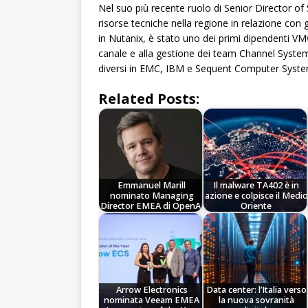
Nel suo più recente ruolo di Senior Director of
risorse tecniche nella regione in relazione con g
in Nutanix, è stato uno dei primi dipendenti VM
canale e alla gestione dei team Channel System
diversi in EMC, IBM e Sequent Computer Syste
Related Posts:
Emmanuel Marill
Il malware TA402 è in
nominato Managing
azione e colpisce il Medio
Director EMEA di OpenAI
Oriente
Arrow Electronics
Data center: l’Italia verso
nominata Veeam EMEA
la nuova sovranità