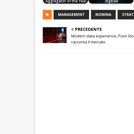
Aggregator of the Year
digitale
MANAGEMENT
NOMINA
STRAT
PRECEDENTE
Modern data experience, Pure St
racconta il mercato