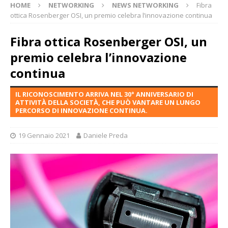
HOME
NETWORKING
NEWS NETWORKING
Fibra
ottica Rosenberger OSI, un premio celebra l’innovazione continua
Fibra ottica Rosenberger OSI, un
premio celebra l’innovazione
continua
IL RICONOSCIMENTO ARRIVA NEL 30° ANNIVERSARIO DI
ATTIVITÀ DELLA SOCIETÀ, CHE PUÒ VANTARE UN LUNGO
PERCORSO DI INNOVAZIONE CONTINUA.
19 Gennaio 2021
Daniele Preda