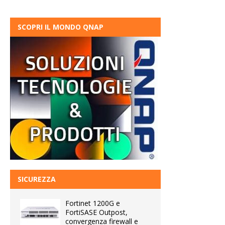
SCOPRI IL MONDO QNAP
SICUREZZA
Fortinet 1200G e
FortiSASE Outpost,
convergenza firewall e