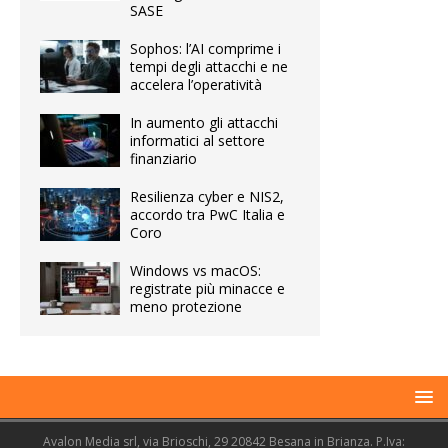
SASE
Sophos: l’AI comprime i
tempi degli attacchi e ne
accelera l’operatività
In aumento gli attacchi
informatici al settore
finanziario
Resilienza cyber e NIS2,
accordo tra PwC Italia e
Coro
Windows vs macOS:
registrate più minacce e
meno protezione
Avalon Media srl, via Brioschi, 29 20842 Besana in Brianza. P.Iva: